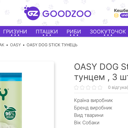
Кешб
und
ГРИЗУНИ
ПТАШКИ
РИБИ
ЗООКУТОЧОК
АК
OASY
OASY DOG STICK ТУНЕЦЬ
OASY DOG St
тунцем ,
3 шт
0 відгука(
Країна виробник
Бренд виробник
Вид тварини
Вік Собаки