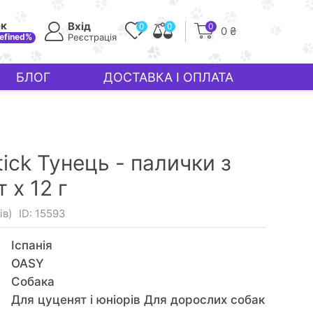
ек
Вхід
0
0
0
0 ₴
efined%
Реєстрація
БЛОГ
ДОСТАВКА І ОПЛАТА
ick Тунець - палички з
 x 12 г
ів)
ID: 15593
Іспанія
OASY
Собака
Для цуценят і юніорів Для дорослих собак