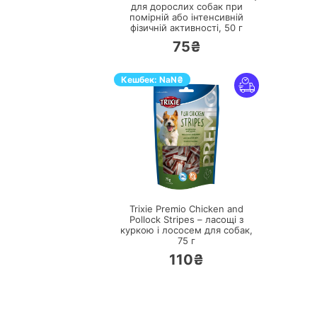
для дорослих собак при
помірній або інтенсивній
фізичній активності,
50 г
75₴
Кешбек:
NaN
₴
ПЕРЕЙТИ
Trixie Premio Chicken and
Pollock Stripes – ласощі з
куркою і лососем для собак,
75 г
110₴