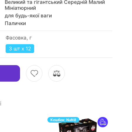
Великий та гігантський Середній Малий
Мініатюрний
для будь-якої ваги
Палички
Фасовка, г
3 шт x 12
і
Кешбек:
NaN
₴