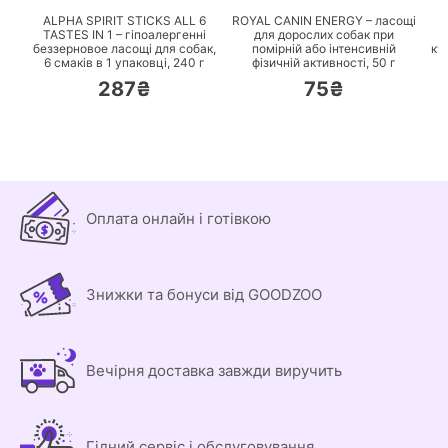
ALPHA SPIRIT STICKS ALL 6
ROYAL CANIN ENERGY – ласощі
TASTES IN 1 – гіпоалергенні
для дорослих собак при
беззерновое ласощі для собак,
помірній або інтенсивній
ку
6 смаків в 1 упаковці,
240 г
фізичній активності,
50 г
287₴
75₴
Оплата онлайн і готівкою
Знижки та бонуси від GOODZOO
Вечірня доставка завжди виручить
Гідний сервіс і обслуговування