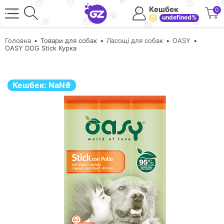
Кешбек
0
undefined%
Головна
Товари для собак
Ласощі для собак
OASY
OASY DOG Stick Курка
Кешбек:
NaN
₴