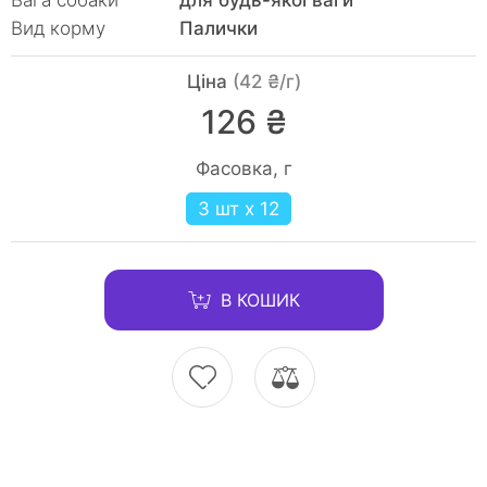
Вага собаки
для будь-якої ваги
Вид корму
Палички
Ціна
(42 ₴/г)
126 ₴
Фасовка, г
3 шт x 12
В КОШИК