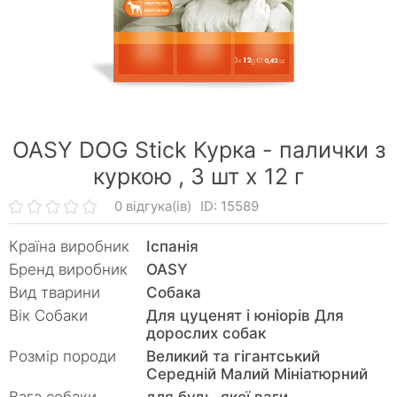
OASY DOG Stick Курка - палички з
куркою ,
3 шт x 12 г
0 відгука(ів)
ID: 15589
Країна виробник
Іспанія
Бренд виробник
OASY
Вид тварини
Собака
Вік Собаки
Для цуценят і юніорів Для
дорослих собак
Розмір породи
Великий та гігантський
Середній Малий Мініатюрний