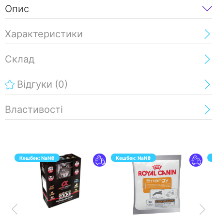
Опис
Характеристики
Склад
Відгуки
(0)
Властивості
Кешбек:
NaN
₴
Кешбек:
NaN
₴
К
ПЕРЕЙТИ
ПЕРЕЙТИ