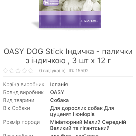
OASY DOG Stick Індичка - палички
з індичкою ,
3 шт x 12 г
0 відгука(ів)
ID: 15592
Країна виробник
Іспанія
Бренд виробник
OASY
Вид тварини
Собака
Вік Собаки
Для дорослих собак Для
цуценят і юніорів
Розмір породи
Мініатюрний Малий Середній
Великий та гігантський