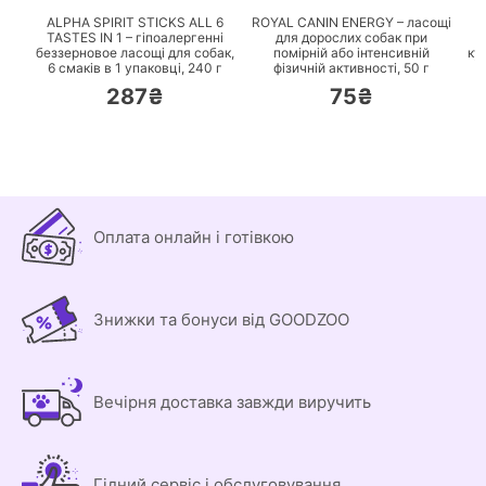
ALPHA SPIRIT STICKS ALL 6
ROYAL CANIN ENERGY – ласощі
TASTES IN 1 – гіпоалергенні
для дорослих собак при
беззерновое ласощі для собак,
помірній або інтенсивній
ку
6 смаків в 1 упаковці,
240 г
фізичній активності,
50 г
287₴
75₴
Оплата онлайн і готівкою
Знижки та бонуси від GOODZOO
Вечірня доставка завжди виручить
Гідний сервіс і обслуговування