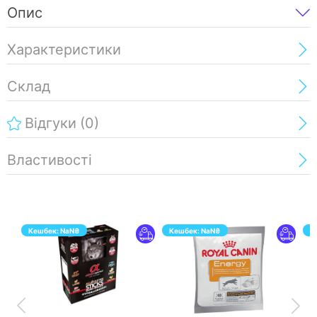
Опис
Характеристики
Склад
Відгуки
(0)
Властивості
Кешбек:
NaN
₴
Кешбек:
NaN
₴
К
ПЕРЕЙТИ
ПЕРЕЙТИ