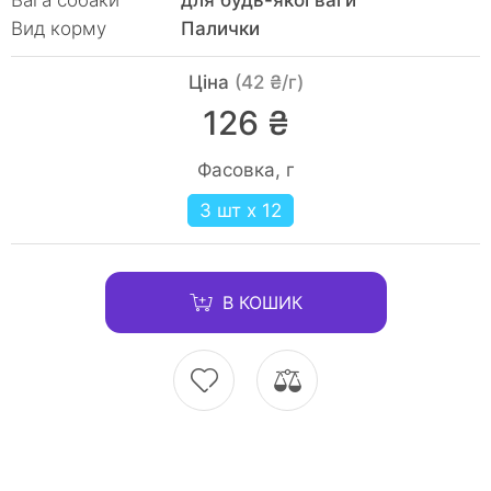
Вага собаки
для будь-якої ваги
Вид корму
Палички
Ціна
(42 ₴/г)
126 ₴
Фасовка, г
3 шт x 12
В КОШИК