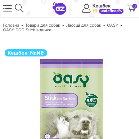
Кешбек
0
undefined%
Головна
Товари для собак
Ласощі для собак
OASY
OASY DOG Stick Індичка
Кешбек:
NaN
₴