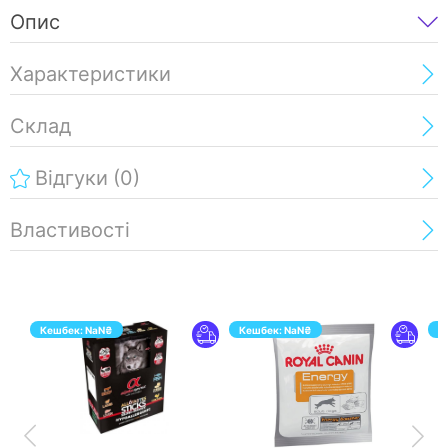
Опис
Характеристики
Склад
Відгуки
(0)
Властивості
Кешбек:
NaN
₴
Кешбек:
NaN
₴
К
ПЕРЕЙТИ
ПЕРЕЙТИ