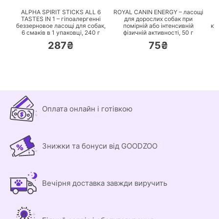
ALPHA SPIRIT STICKS ALL 6
ROYAL CANIN ENERGY – ласощі
TASTES IN 1 – гіпоалергенні
для дорослих собак при
беззерновое ласощі для собак,
помірній або інтенсивній
ку
6 смаків в 1 упаковці,
240 г
фізичній активності,
50 г
287₴
75₴
Оплата онлайн і готівкою
Знижки та бонуси від GOODZOO
Вечірня доставка завжди виручить