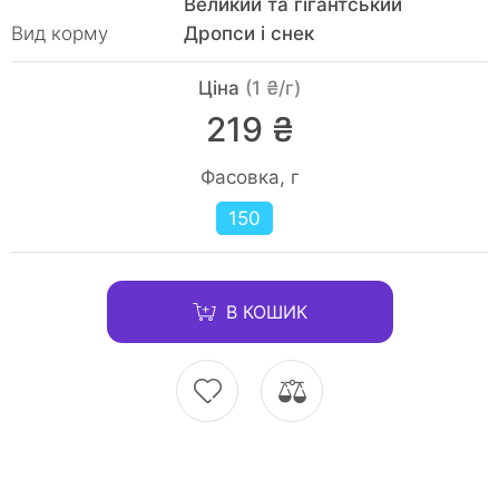
Великий та гігантський
Вид корму
Дропси і снек
Ціна
(1 ₴/г)
219 ₴
Фасовка, г
150
В КОШИК