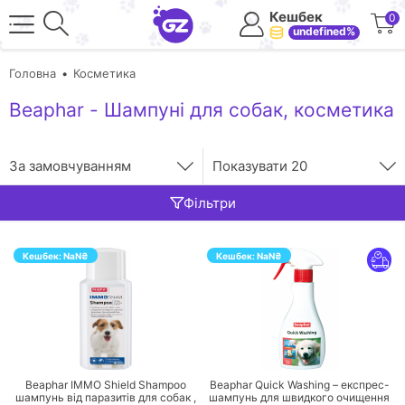
Кешбек
0
undefined%
Головна
Косметика
Beaphar - Шампуні для собак, косметика
За замовчуванням
Показувати
20
Фільтри
Кешбек:
NaN
₴
Кешбек:
NaN
₴
ПЕРЕЙТИ
ПЕРЕЙТИ
Beaphar IMMO Shield Shampoo
Beaphar Quick Washing – експрес-
шампунь від паразитів для собак ,
шампунь для швидкого очищення