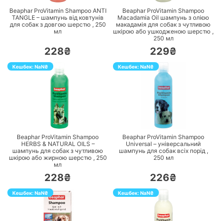
Beaphar ProVitamin Shampoo ANTI
Beaphar ProVitamin Shampoo
TANGLE – шампунь від ковтунів
Macadamia Oil шампунь з олією
для собак з довгою шерстю ,
250
макадамія для собак з чутливою
мл
шкірою або ушкодженою шерстю ,
250
мл
228₴
229₴
Кешбек:
NaN
₴
Кешбек:
NaN
₴
ПЕРЕЙТИ
ПЕРЕЙТИ
Beaphar ProVitamin Shampoo
Beaphar ProVitamin Shampoo
HERBS & NATURAL OILS –
Universal – універсальний
шампунь для собак з чутливою
шампунь для собак всіх порід ,
шкірою або жирною шерстю ,
250
250
мл
мл
228₴
226₴
Кешбек:
NaN
₴
Кешбек:
NaN
₴