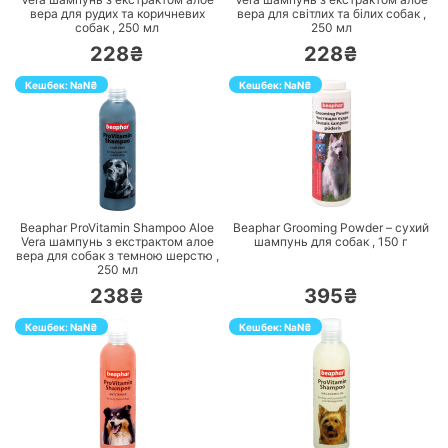
вера для рудих та коричневих
вера для світлих та білих собак ,
собак ,
250
мл
250
мл
228₴
228₴
Кешбек:
NaN
₴
Кешбек:
NaN
₴
ПЕРЕЙТИ
ПЕРЕЙТИ
Beaphar ProVitamin Shampoo Aloe
Beaphar Grooming Powder – сухий
Vera шампунь з екстрактом алое
шампунь для собак ,
150
г
вера для собак з темною шерстю ,
250
мл
238₴
395₴
Кешбек:
NaN
₴
Кешбек:
NaN
₴
ПЕРЕЙТИ
ПЕРЕЙТИ