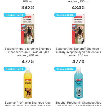
200
мл.
тварин ,
250
мл
342₴
484₴
Кешбек:
NaN
₴
Кешбек:
NaN
₴
ПЕРЕЙТИ
ПЕРЕЙТИ
Beaphar Hypo-allergenic Shampoo
Beaphar Anti-Dandruff Shampoo –
– гіпоалергенний шампунь для
шампунь проти лупи для собак і
тварин ,
200
мл
котів ,
200
мл
477₴
477₴
Кешбек:
NaN
₴
Кешбек:
NaN
₴
ПЕРЕЙТИ
ПЕРЕЙТИ
Beaphar ProVitamin Shampoo Aloe
Beaphar ProVitamin Shampoo Aloe
Vera шампунь з екстрактом алое
Vera шампунь з екстрактом алое