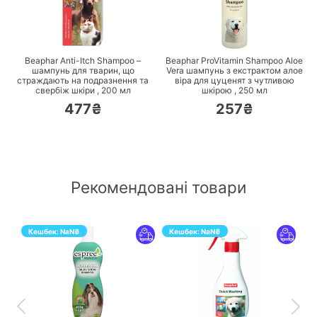
ПЕРЕЙТИ
ПЕРЕЙТИ
Beaphar Anti-Itch Shampoo –
Beaphar ProVitamin Shampoo Aloe
шампунь для тварин, що
Vera шампунь з екстрактом алое
страждають на подразнення та
віра для цуценят з чутливою
свербіж шкіри ,
200
мл
шкірою ,
250
мл
477₴
257₴
Рекомендовані товари
Кешбек:
NaN
₴
Кешбек:
NaN
₴
ПЕРЕЙТИ
ПЕРЕЙТИ