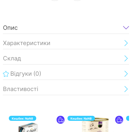
Опис
Характеристики
Склад
Відгуки
(0)
Властивості
Кешбек:
NaN
₴
Кешбек:
NaN
₴
К