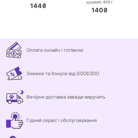
цуценят,
400 г
144₴
140₴
Оплата онлайн і готівкою
Знижки та бонуси від GOODZOO
Вечірня доставка завжди виручить
Гідний сервіс і обслуговування