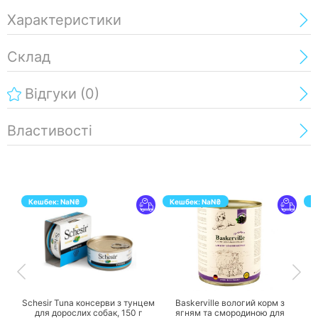
Характеристики
Склад
Відгуки
(0)
Властивості
Кешбек:
NaN
₴
Кешбек:
NaN
₴
К
ПЕРЕЙТИ
ПЕРЕЙТИ
Schesir Tuna консерви з тунцем
Baskerville вологий корм з
для дорослих собак,
150 г
ягням та смородиною для