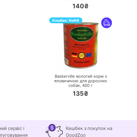
140₴
Кешбек:
NaN
₴
ПЕРЕЙТИ
Baskerville вологий корм з
яловичиною для дорослих
собак,
400 г
135₴
ний сервіс і
Кешбек з покупок на
луговування
GoodZoo