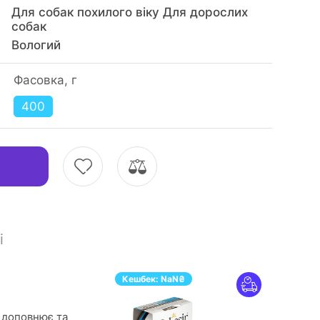
Для собак похилого віку Для дорослих
собак
Вологий
Фасовка, г
400
і
Кешбек:
NaN
₴
 доповнює та