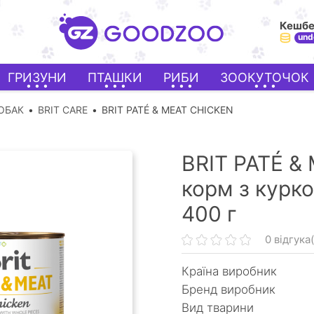
Кешб
und
ГРИЗУНИ
ПТАШКИ
РИБИ
ЗООКУТОЧОК
ОБАК
BRIT CARE
BRIT PATÉ & MEAT CHICKEN
BRIT PATÉ &
корм з курко
400 г
0 відгука(
Країна виробник
Бренд виробник
Вид тварини