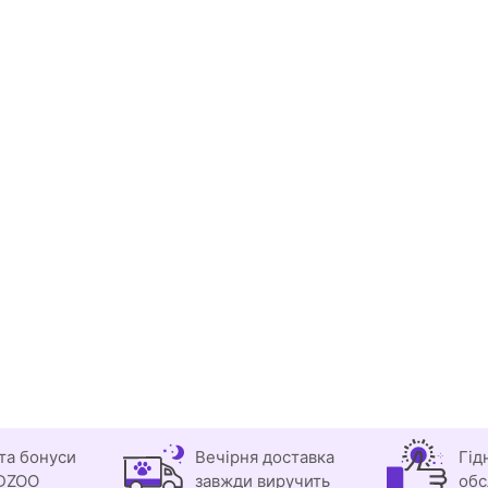
та бонуси
Вечірня доставка
Гід
DZOO
завжди виручить
обс