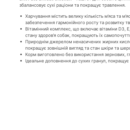
збалансовує сухі раціони та покращує травлення.
Харчування містить велику кількість м’яса та м’я
забезпечення гармонійного росту та розвитку т
Вітамінний комплекс, що включає вітаміни D3, Е,
стану здоров’я собак, покращують їх самопочутт
Природнім джерелом ненасичених жирних кислот
покращує зовнішній вигляд та стан шкіри та шерс
Корм виготовлено без використання зернових, гл
Ідеальне доповнення до сухих гранул, покращує 