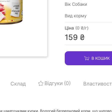
Вік Собаки
Вид корму
Ціна
(0 ₴/г)
159 ₴
В КОШИК
Відгуки
(0)
Склад
Властивост
ими шматочками курки. Вологий беззерновий корм, що чудово