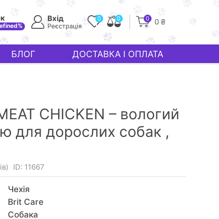
ек
Вхід
0
0
0
0 ₴
efined%
Реєстрація
БЛОГ
ДОСТАВКА І ОПЛАТА
 MEAT CHICKEN – вологий
ю для дорослих собак ,
ів)
ID: 11667
Чехія
Brit Care
Собака