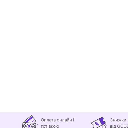
Оплата онлайн і
Знижки 
готівкою
від GOO