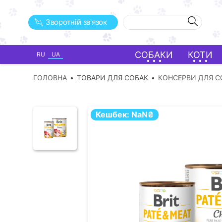
Зворотній зв'язок
СОБАКИ
КОТИ
RU
UA
ГОЛОВНА
ТОВАРИ ДЛЯ СОБАК
КОНСЕРВИ ДЛЯ С
Кешбек:
NaN
₴