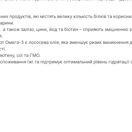
сних продуктів, які містять велику кількість білків та корисн
варини.
 а також залізо, цинк, йод та біотин – сприяють зміцненню 
я.
 Омега-3 є лососева олія, яка зменшує ризик виникнення д
ті.
ютену, сої та ГМО.
споживання їжі та підтримує оптимальний рівень гідратації 