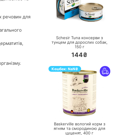
их речовин для
ПЕРЕЙТИ
загального
Schesir Tuna консерви з
тунцем для дорослих собак,
ерматитів,
150 г
144₴
організму.
Кешбек:
NaN
₴
ПЕРЕЙТИ
Baskerville вологий корм з
ягням та смородиною для
цуценят,
400 г