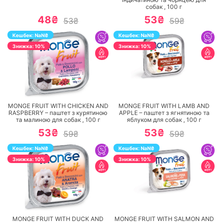
собак ,
100
г
48₴
53₴
53₴
59₴
Кешбек:
NaN
₴
Кешбек:
NaN
₴
Знижка: 10%
Знижка: 10%
ПЕРЕЙТИ
ПЕРЕЙТИ
MONGE FRUIT WITH CHICKEN AND
MONGE FRUIT WITH LAMB AND
RASPBERRY – паштет з курятиною
APPLE – паштет з ягнятиною та
та малиною для собак ,
100
г
яблуком для собак ,
100
г
53₴
53₴
59₴
59₴
Кешбек:
NaN
₴
Кешбек:
NaN
₴
Знижка: 10%
Знижка: 10%
ПЕРЕЙТИ
ПЕРЕЙТИ
MONGE FRUIT WITH DUCK AND
MONGE FRUIT WITH SALMON AND