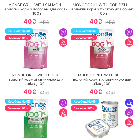
MONGE GRILL WITH SALMON –
MONGE GRILL WITH COD FISH —
вологий корм з лососем для собак
вологий корм з тріскою для собак
,
100
г
,
100
г
40₴
40₴
45₴
45₴
Кешбек:
NaN
₴
Кешбек:
NaN
₴
Знижка: 10%
Знижка: 10%
ПЕРЕЙТИ
ПЕРЕЙТИ
MONGE GRILL WITH PORK –
MONGE GRILL WITH BEEF –
вологий корм зі свининою для
вологий корм з яловичиною для
собак ,
100
г
собак ,
100
г
40₴
40₴
45₴
45₴
Кешбек:
NaN
₴
Кешбек:
NaN
₴
Знижка: 10%
Знижка: 10%
ПЕРЕЙТИ
ПЕРЕЙТИ