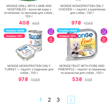
MONGE GRILL WITH LAMB AND
MONGE MONOPROTEIN ONLY
VEGETABLES – вологий корм з
CHICKEN — паштет з курятиною
ягнятиною та овочами для собак ,
для собак ,
150
г
100
г
40₴
97₴
45₴
108₴
Кешбек:
NaN
₴
Кешбек:
NaN
₴
Знижка: 10%
Знижка: 10%
ПЕРЕЙТИ
ПЕРЕЙТИ
MONGE MONOPROTEIN ONLY
MONGE FRUIT WITH PORK AND
TURKEY — паштет з індичкою для
PINEAPPLE – паштет зі свининою
собак ,
150
г
та ананасом для собак ,
100
г
97₴
53₴
108₴
59₴
1
2
3