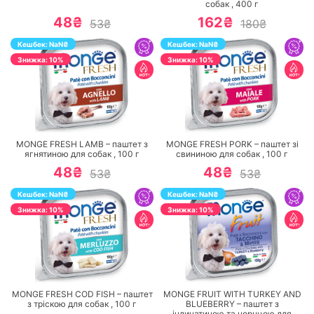
собак ,
400
г
48₴
162₴
53₴
180₴
Кешбек:
NaN
₴
Кешбек:
NaN
₴
Знижка: 10%
Знижка: 10%
ПЕРЕЙТИ
ПЕРЕЙТИ
MONGE FRESH LAMB – паштет з
MONGE FRESH PORK – паштет зі
ягнятиною для собак ,
100
г
свининою для собак ,
100
г
48₴
48₴
53₴
53₴
Кешбек:
NaN
₴
Кешбек:
NaN
₴
Знижка: 10%
Знижка: 10%
ПЕРЕЙТИ
ПЕРЕЙТИ
MONGE FRESH COD FISH – паштет
MONGE FRUIT WITH TURKEY AND
з тріскою для собак ,
100
г
BLUEBERRY – паштет з
індичатиною та чорнцею для