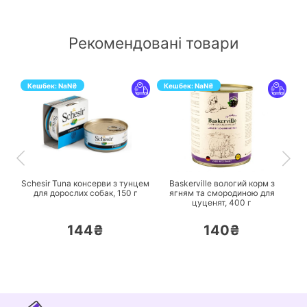
Рекомендовані товари
Кешбек:
NaN
₴
Кешбек:
NaN
₴
ПЕРЕЙТИ
ПЕРЕЙТИ
Schesir Tuna консерви з тунцем
Baskerville вологий корм з
для дорослих собак,
150 г
ягням та смородиною для
цуценят,
400 г
144₴
140₴