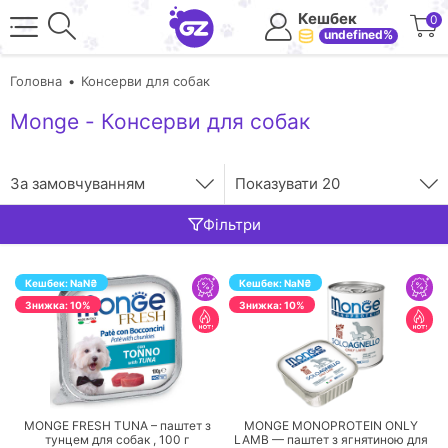
Кешбек
0
undefined%
Головна
Консерви для собак
Monge - Консерви для собак
За замовчуванням
Показувати
20
Фільтри
Кешбек:
NaN
₴
Кешбек:
NaN
₴
Знижка: 10%
Знижка: 10%
ПЕРЕЙТИ
ПЕРЕЙТИ
MONGE FRESH TUNA – паштет з
MONGE MONOPROTEIN ONLY
тунцем для собак ,
100
г
LAMB — паштет з ягнятиною для