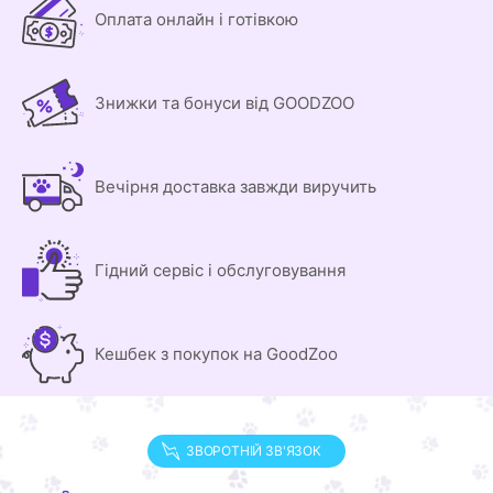
Оплата онлайн і готівкою
Знижки та бонуси від GOODZOO
Вечірня доставка завжди виручить
Гідний сервіс і обслуговування
Кешбек з покупок на GoodZoo
ЗВОРОТНІЙ ЗВ'ЯЗОК