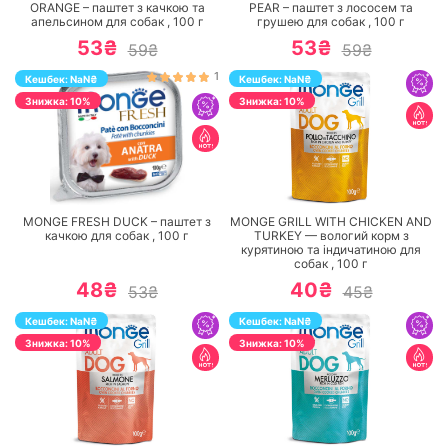
ORANGE – паштет з качкою та
PEAR – паштет з лососем та
апельсином для собак ,
100
г
грушею для собак ,
100
г
53₴
53₴
59₴
59₴
1
Кешбек:
NaN
₴
Кешбек:
NaN
₴
Знижка: 10%
Знижка: 10%
ПЕРЕЙТИ
ПЕРЕЙТИ
MONGE FRESH DUCK – паштет з
MONGE GRILL WITH CHICKEN AND
качкою для собак ,
100
г
TURKEY — вологий корм з
курятиною та індичатиною для
собак ,
100
г
48₴
40₴
53₴
45₴
Кешбек:
NaN
₴
Кешбек:
NaN
₴
Знижка: 10%
Знижка: 10%
ПЕРЕЙТИ
ПЕРЕЙТИ