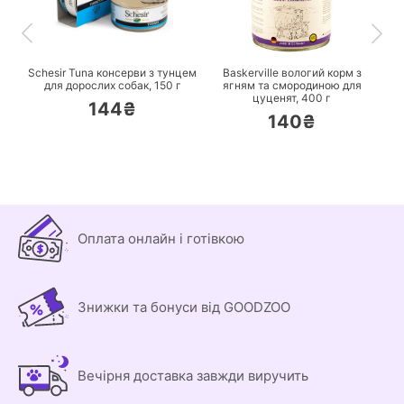
ПЕРЕЙТИ
ПЕРЕЙТИ
Schesir Tuna консерви з тунцем
Baskerville вологий корм з
для дорослих собак,
150 г
ягням та смородиною для
цуценят,
400 г
144₴
140₴
Оплата онлайн і готівкою
Знижки та бонуси від GOODZOO
Вечірня доставка завжди виручить