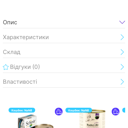
Опис
Характеристики
Склад
Відгуки
(0)
Властивості
Кешбек:
NaN
₴
Кешбек:
NaN
₴
К