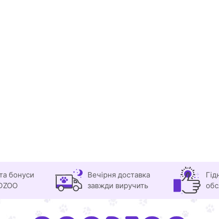
та бонуси
Вечірня доставка
Гід
DZOO
завжди виручить
обс