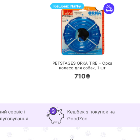
Кешбек:
NaN
₴
ПЕРЕЙТИ
PETSTAGES ORKA TIRE – Орка
колесо для собак,
1 шт
710₴
ний сервіс і
Кешбек з покупок на
луговування
GoodZoo