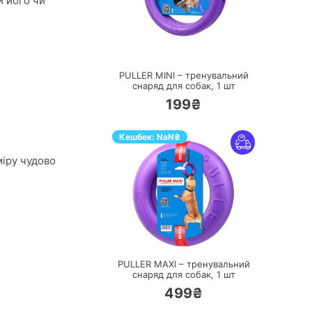
и його чи
ПЕРЕЙТИ
PULLER MINI – тренувальний
снаряд для собак,
1 шт
199₴
Кешбек:
NaN
₴
міру чудово
ПЕРЕЙТИ
PULLER MAXI – тренувальний
снаряд для собак,
1 шт
499₴