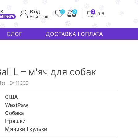
ек
Вхід
0
0
0
0 ₴
efined%
Реєстрація
БЛОГ
ДОСТАВКА І ОПЛАТА
all L – м'яч для собак
ів)
ID: 11395
США
WestPaw
Собака
Іграшки
М’ячики і кульки