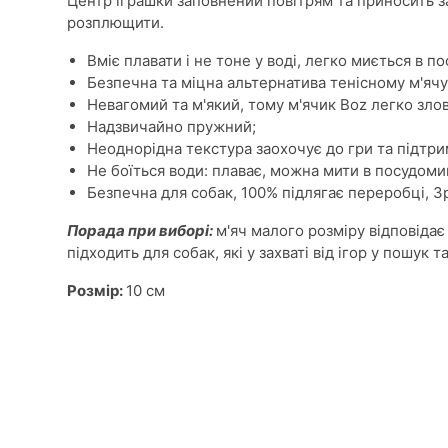
Центр іграшки заповнений повітрям та приносить 
розплющити.
Вміє плавати і не тоне у воді, легко миється в п
Безпечна та міцна альтернатива тенісному м'ячу
Невагомий та м'який, тому м'ячик Boz легко злов
Надзвичайно пружний;
Неоднорідна текстура заохочує до гри та підтри
Не боїться води: плаває, можна мити в посудоми
Безпечна для собак, 100% підлягає переробці, 
Порада при виборі:
м'яч малого розміру відповідає
підходить для собак, які у захваті від ігор у пошук т
Розмір:
10 см