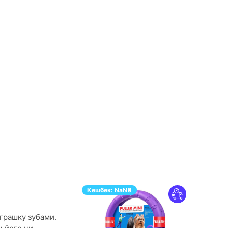
Кешбек:
NaN
₴
іграшку зубами.