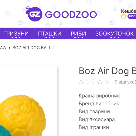
Кешб
und
ГРИЗУНИ
ПТАШКИ
РИБИ
ЗООКУТОЧОК
PAW
BOZ AIR DOG BALL L
Boz Air Dog B
0 відгука(
Країна виробник
Бренд виробник
Вид тварини
Вид аксесуара
Вид іграшки