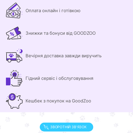
Оплата онлайн і готівкою
Знижки та бонуси від GOODZOO
Вечірня доставка завжди виручить
Гідний сервіс і обслуговування
Кешбек з покупок на GoodZoo
ЗВОРОТНІЙ ЗВ'ЯЗОК