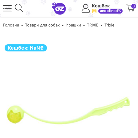
Кешбек
0
undefined%
Головна
Товари для собак
Іграшки
TRIXIE
Trixie
Кешбек:
NaN
₴