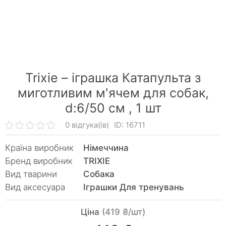
Trixie – іграшка Катапульта з
миготливим м'ячем для собак,
d:6/50 cм ,
1 шт
0 відгука(ів)
ID: 16711
Країна виробник
Німеччина
Бренд виробник
TRIXIE
Вид тварини
Собака
Вид аксесуара
Іграшки Для тренувань
Ціна
(419 ₴/шт)