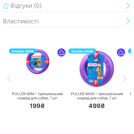
Відгуки
(0)
Властивості
Кешбек:
NaN
₴
Кешбек:
NaN
₴
К
ПЕРЕЙТИ
ПЕРЕЙТИ
PULLER MINI – тренувальний
PULLER MAXI – тренувальний
P
снаряд для собак,
1 шт
снаряд для собак,
1 шт
199₴
499₴