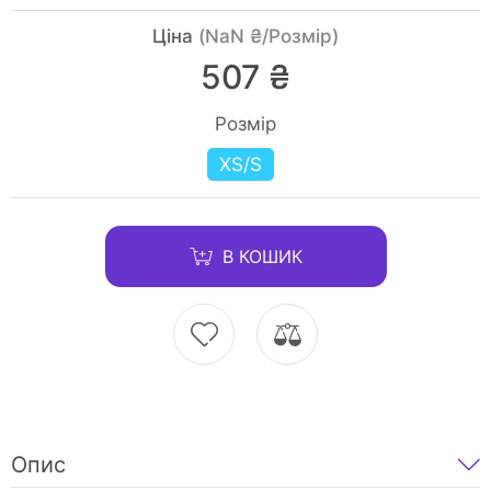
Ціна
(NaN ₴/Розмір)
507 ₴
Розмір
XS/S
В КОШИК
Опис