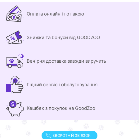
Оплата онлайн і готівкою
Знижки та бонуси від GOODZOO
Вечірня доставка завжди виручить
Гідний сервіс і обслуговування
Кешбек з покупок на GoodZoo
ЗВОРОТНІЙ ЗВ'ЯЗОК