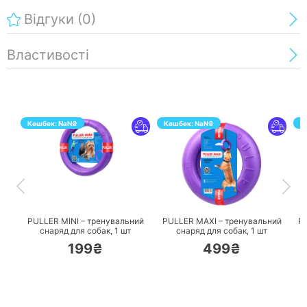
Відгуки
(0)
Властивості
Кешбек:
NaN
₴
Кешбек:
NaN
₴
К
ПЕРЕЙТИ
ПЕРЕЙТИ
PULLER MINI – тренувальний
PULLER MAXI – тренувальний
P
снаряд для собак,
1 шт
снаряд для собак,
1 шт
199₴
499₴