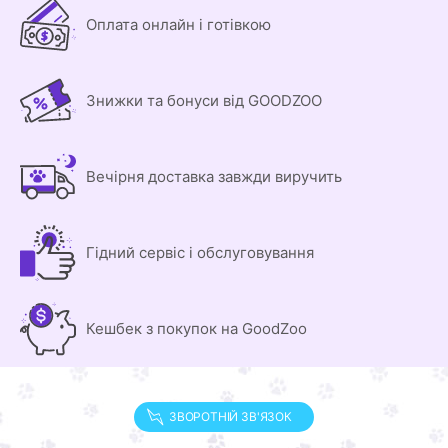
Оплата онлайн і готівкою
Знижки та бонуси від GOODZOO
Вечірня доставка завжди виручить
Гідний сервіс і обслуговування
Кешбек з покупок на GoodZoo
ЗВОРОТНІЙ ЗВ'ЯЗОК