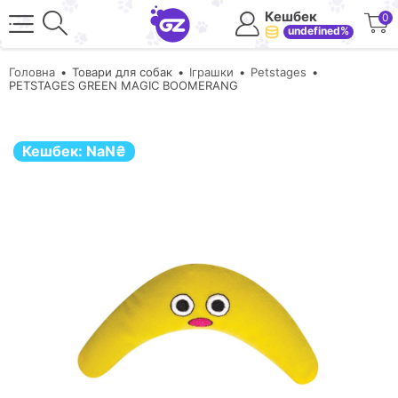
Кешбек
0
undefined%
Головна
Товари для собак
Іграшки
Petstages
PETSTAGES GREEN MAGIC BOOMERANG
Кешбек:
NaN
₴