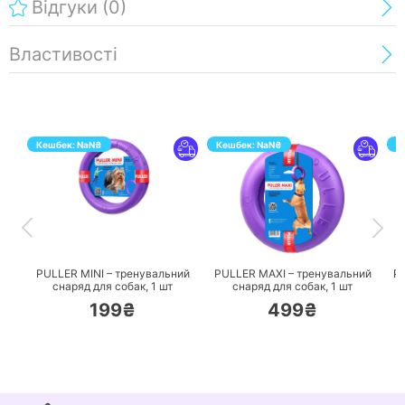
Відгуки
(0)
Властивості
Кешбек:
NaN
₴
Кешбек:
NaN
₴
К
ПЕРЕЙТИ
ПЕРЕЙТИ
PULLER MINI – тренувальний
PULLER MAXI – тренувальний
P
снаряд для собак,
1 шт
снаряд для собак,
1 шт
199₴
499₴