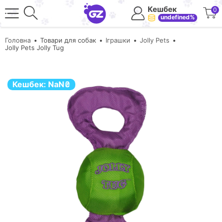
Кешбек
0
undefined%
Головна
Товари для собак
Іграшки
Jolly Pets
Jolly Pets Jolly Tug
Кешбек:
NaN
₴