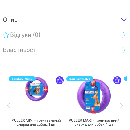
Опис
Відгуки
(0)
Властивості
Кешбек:
NaN
₴
Кешбек:
NaN
₴
К
ПЕРЕЙТИ
ПЕРЕЙТИ
PULLER MINI – тренувальний
PULLER MAXI – тренувальний
P
снаряд для собак,
1 шт
снаряд для собак,
1 шт