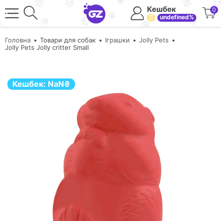
Кешбек
0
undefined%
Головна
Товари для собак
Іграшки
Jolly Pets
Jolly Pets Jolly critter Small
Кешбек:
NaN
₴