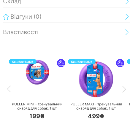
Склад
Відгуки
(0)
Властивості
Кешбек:
NaN
₴
Кешбек:
NaN
₴
К
ПЕРЕЙТИ
ПЕРЕЙТИ
PULLER MINI – тренувальний
PULLER MAXI – тренувальний
P
снаряд для собак,
1 шт
снаряд для собак,
1 шт
199₴
499₴