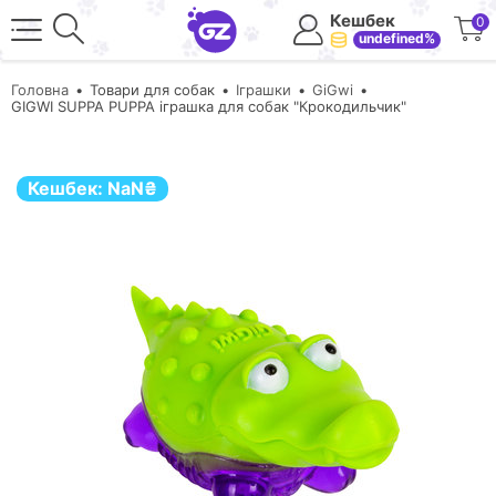
Кешбек
0
undefined%
Головна
Товари для собак
Іграшки
GiGwi
GIGWI SUPPA PUPPA іграшка для собак "Крокодильчик"
Кешбек:
NaN
₴