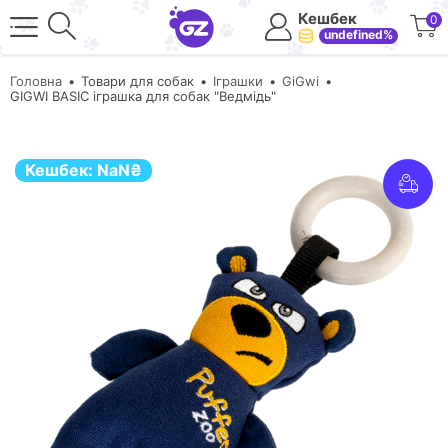
Кешбек
0
undefined%
Головна
Товари для собак
Іграшки
GiGwi
GIGWI BASIC іграшка для собак "Ведмідь"
Кешбек:
NaN
₴