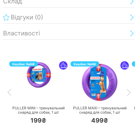
Склад
Відгуки
(0)
Властивості
Кешбек:
NaN
₴
Кешбек:
NaN
₴
К
ПЕРЕЙТИ
ПЕРЕЙТИ
PULLER MINI – тренувальний
PULLER MAXI – тренувальний
P
снаряд для собак,
1 шт
снаряд для собак,
1 шт
199₴
499₴