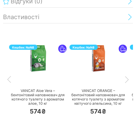
Відгуки
(0)
Властивості
Кешбек:
NaN
₴
Кешбек:
NaN
₴
К
ПЕРЕЙТИ
ПЕРЕЙТИ
VANCAT Aloe Vera –
VANCAT ORANGE –
бентонітовий наповнювач для
бентонітовий наповнювач для
бе
котячого туалету з ароматом
котячого туалету з ароматом
к
алое,
10 кг
квітучого апельсина,
10 кг
574₴
574₴