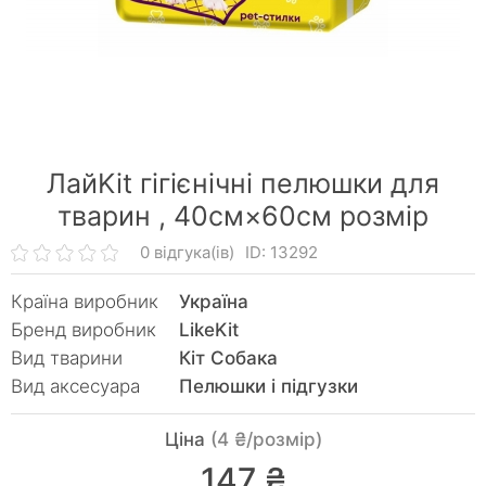
ЛайKit гігієнічні пелюшки для
тварин ,
40см×60см розмір
0 відгука(ів)
ID: 13292
Країна виробник
Україна
Бренд виробник
LikeKit
Вид тварини
Кiт Собака
Вид аксесуара
Пелюшки і підгузки
Ціна
(4 ₴/розмір)
147 ₴