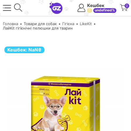
Кешбек
0
undefined%
Головна
Товари для собак
Гігієна
LikeKit
ЛайKit гігієнічні пелюшки для тварин
Кешбек:
NaN
₴