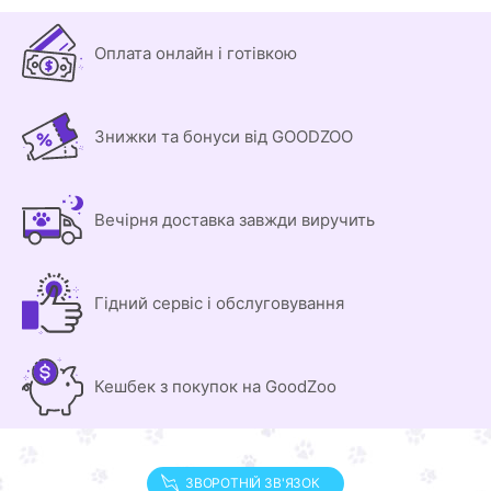
Оплата онлайн і готівкою
Знижки та бонуси від GOODZOO
Вечірня доставка завжди виручить
Гідний сервіс і обслуговування
Кешбек з покупок на GoodZoo
ЗВОРОТНІЙ ЗВ'ЯЗОК