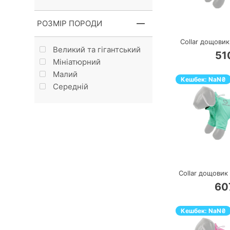
П
РОЗМІР ПОРОДИ
Collar дощовик
Великий та гігантський
51
Мініатюрний
Малий
Кешбек:
NaN
₴
Середній
П
Collar дощовик
60
Кешбек:
NaN
₴