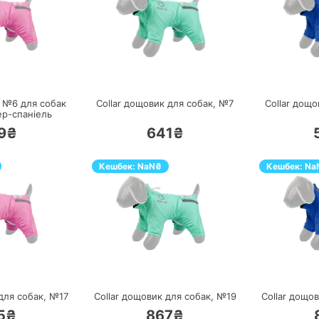
ЕРЕЙТИ
ПЕРЕЙТИ
к №6 для собак
Collar дощовик для собак, №7
Collar дощ
ер-спаніель
9₴
641₴
Кешбек:
NaN
₴
Кешбек:
Na
ЕРЕЙТИ
ПЕРЕЙТИ
для собак, №17
Collar дощовик для собак, №19
Collar дощо
5₴
867₴