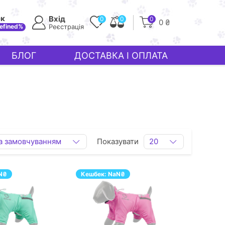
ек
Вхід
0
0
0
0 ₴
efined%
Реєстрація
БЛОГ
ДОСТАВКА І ОПЛАТА
а замовчуванням
Показувати
20
N
₴
Кешбек:
NaN
₴