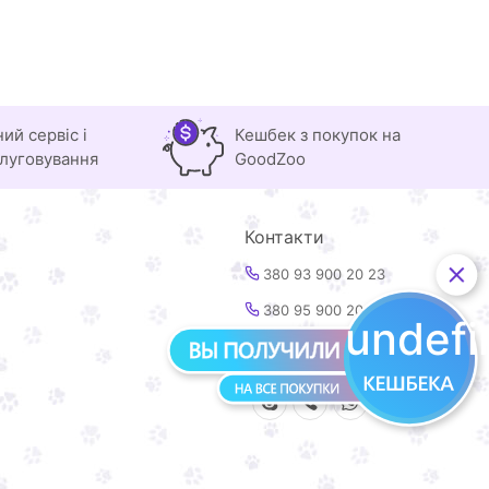
ний сервіс і
Кешбек з покупок на
луговування
GoodZoo
Контакти
380 93 900 20 23
380 95 900 20 23
undef
info@goodzoo.com.ua