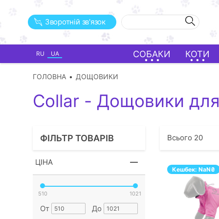
Зворотній зв'язок
СОБАКИ
КОТИ
RU
UA
ГОЛОВНА
ДОЩОВИКИ
Collar - Дощовики дл
ФІЛЬТР ТОВАРІВ
Всього
20
ЦІНА
Кешбек:
NaN
₴
510
1021
От
До