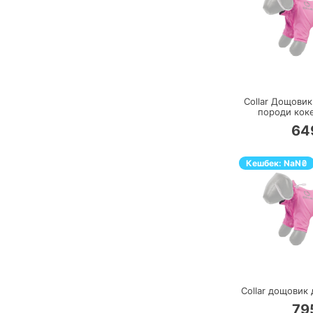
П
Collar Дощови
породи кок
64
Кешбек:
NaN
₴
П
Collar дощовик 
79