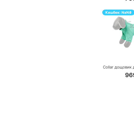
Кешбек:
NaN
₴
П
Collar дощовик 
96