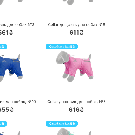
ПЕРЕЙТИ
ПЕРЕЙТИ
овик для собак №3
Collar дощовик для собак №8
561₴
611₴
N
₴
Кешбек:
NaN
₴
ПЕРЕЙТИ
ПЕРЕЙТИ
вик для собак, №10
Collar дощовик для собак, №5
655₴
616₴
N
₴
Кешбек:
NaN
₴