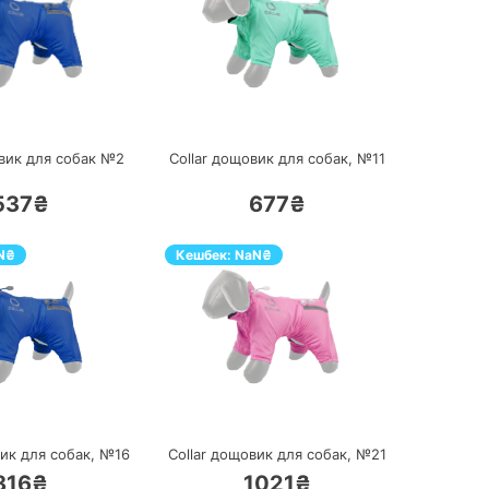
ПЕРЕЙТИ
ПЕРЕЙТИ
овик для собак №2
Collar дощовик для собак, №11
537₴
677₴
N
₴
Кешбек:
NaN
₴
ПЕРЕЙТИ
ПЕРЕЙТИ
вик для собак, №16
Collar дощовик для собак, №21
816₴
1021₴