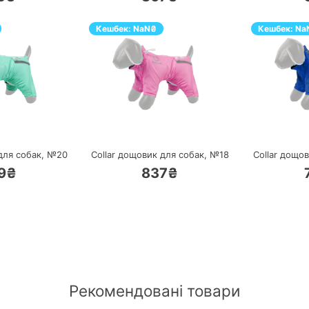
Кешбек:
NaN
₴
Кешбек:
Na
ЕРЕЙТИ
ПЕРЕЙТИ
для собак, №20
Collar дощовик для собак, №18
Collar дощо
9₴
837₴
Рекомендовані товари