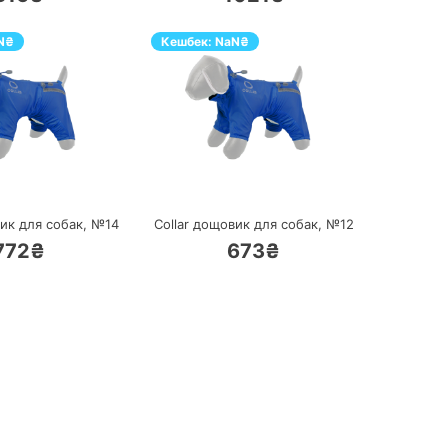
N
₴
Кешбек:
NaN
₴
ПЕРЕЙТИ
ПЕРЕЙТИ
вик для собак, №14
Collar дощовик для собак, №12
772₴
673₴