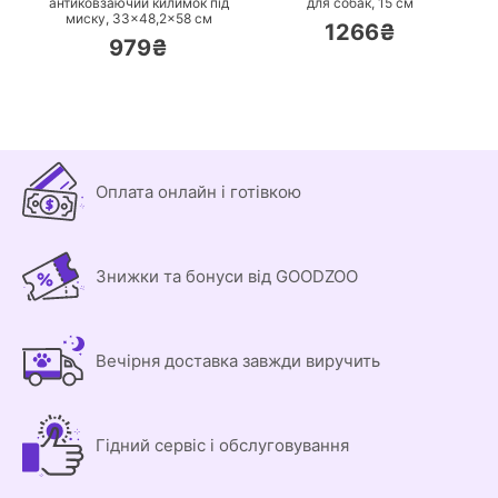
антиковзаючий килимок під
для собак, 15 см
миску, 33×48,2×58 см
1266₴
979₴
Оплата онлайн і готівкою
Знижки та бонуси від GOODZOO
Вечірня доставка завжди виручить
Гідний сервіс і обслуговування