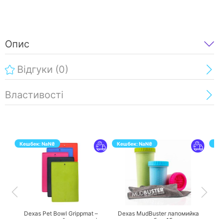
Опис
Відгуки
(0)
Властивості
Кешбек:
NaN
₴
Кешбек:
NaN
₴
К
ПЕРЕЙТИ
ПЕРЕЙТИ
Dexas Pet Bowl Grippmat –
Dexas MudBuster лапомийка