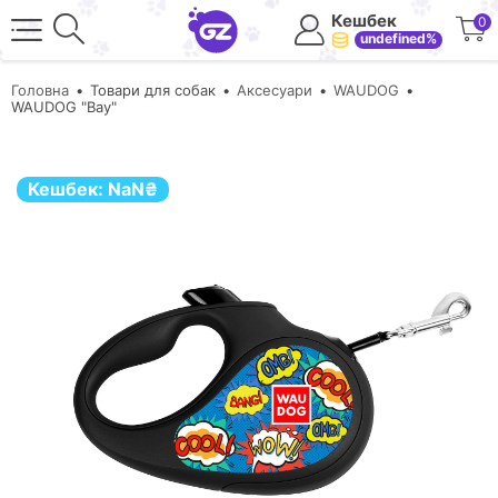
Кешбек
0
undefined%
Головна
Товари для собак
Аксесуари
WAUDOG
WAUDOG "Вау"
Кешбек:
NaN
₴