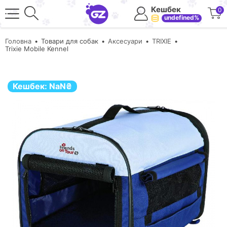
Кешбек
0
undefined%
Головна
Товари для собак
Аксесуари
TRIXIE
Trixie Mobile Kennel
Кешбек:
NaN
₴