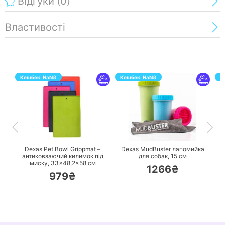
Відгуки
(0)
Властивості
Кешбек:
NaN
₴
Кешбек:
NaN
₴
К
ПЕРЕЙТИ
ПЕРЕЙТИ
Dexas Pet Bowl Grippmat –
Dexas MudBuster лапомийка
антиковзаючий килимок під
для собак, 15 см
миску, 33×48,2×58 см
1266₴
979₴