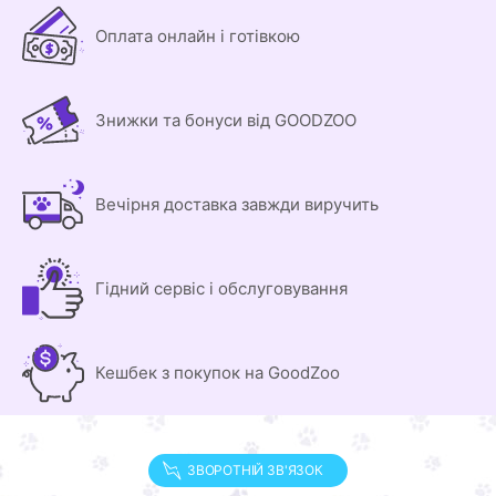
Оплата онлайн і готівкою
Знижки та бонуси від GOODZOO
Вечірня доставка завжди виручить
Гідний сервіс і обслуговування
Кешбек з покупок на GoodZoo
ЗВОРОТНІЙ ЗВ'ЯЗОК