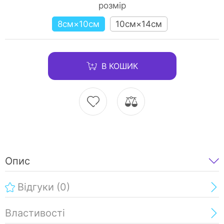
розмір
8см×10см
10см×14см
В КОШИК
Опис
Відгуки
(0)
Властивості