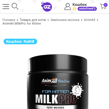
Кешбек
0
undefined%
Головна
Товари для котів
Замінники молока
AnimAll
AnimAll MilkPro for Kitten
Кешбек:
NaN
₴