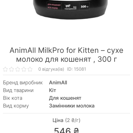
AnimAll MilkPro for Kitten – сухе
молоко для кошенят ,
300 г
0 відгука(ів)
ID: 15081
Бренд виробник
AnimAll
Вид тварини
Кiт
Вік кота
Для кошенят
Вид корму
Замінники молока
Ціна
(2 ₴/г)
546 ₴