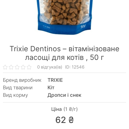
Trixie Dentinos – вітамінізоване
ласощі для котів ,
50 г
0 відгука(ів)
ID: 12546
Бренд виробник
TRIXIE
Вид тварини
Кiт
Вид корму
Дропси і снек
Ціна
(1 ₴/г)
62 ₴