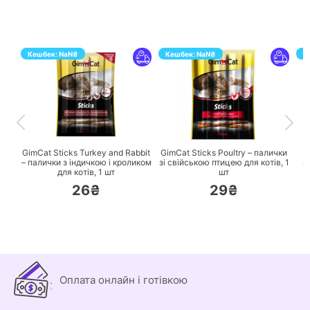
Кешбек:
NaN
₴
Кешбек:
NaN
₴
К
ПЕРЕЙТИ
ПЕРЕЙТИ
GimCat Sticks Turkey and Rabbit
GimCat Sticks Poultry – палички
G
– палички з індичкою і кроликом
зі свійською птицею для котів,
1
п
для котів,
1 шт
шт
26₴
29₴
Оплата онлайн і готівкою