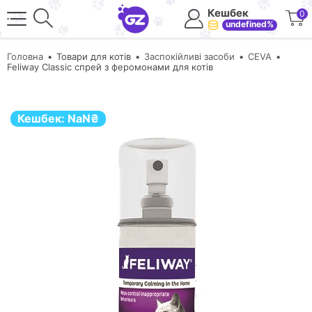
Кешбек
0
undefined%
Головна
Товари для котів
Заспокійливі засоби
CEVA
Feliway Classic спрей з феромонами для котів
Кешбек:
NaN
₴