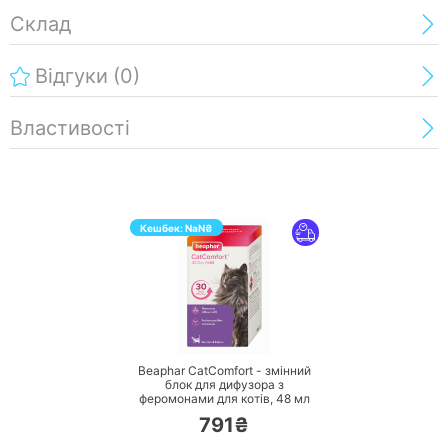
Склад
Відгуки
(0)
Властивості
Кешбек:
NaN
₴
ПЕРЕЙТИ
Beaphar CatComfort - змінний
блок для дифузора з
феромонами для котів,
48 мл
791₴