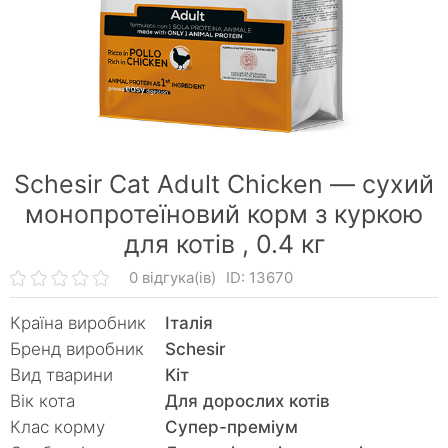
Schesir Cat Adult Chicken — сухий
монопротеїновий корм з куркою
для котів ,
0.4 кг
0 відгука(ів)
ID: 13670
Країна виробник
Італія
Бренд виробник
Schesir
Вид тварини
Кiт
Вік кота
Для дорослих котів
Клас корму
Супер-преміум