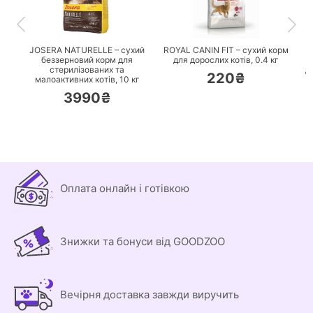
ПЕРЕЙТИ
ПЕРЕЙТИ
JOSERA NATURELLE – сухий
ROYAL CANIN FIT – сухий корм
беззерновий корм для
для дорослих котів,
0.4 кг
стерилізованих та
д
220₴
малоактивних котів,
10 кг
3990₴
Оплата онлайн і готівкою
Знижки та бонуси від GOODZOO
Вечірня доставка завжди виручить