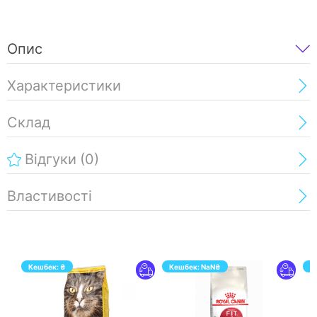
Опис
Характеристики
Склад
Відгуки
(0)
Властивості
Кешбек:
₴
Кешбек:
NaN
₴
К