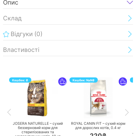
Опис
Склад
Відгуки
(0)
Властивості
Кешбек:
₴
Кешбек:
NaN
₴
К
ПЕРЕЙТИ
ПЕРЕЙТИ
JOSERA NATURELLE – сухий
ROYAL CANIN FIT – сухий корм
беззерновий корм для
для дорослих котів,
0.4 кг
стерилізованих та
д
220₴