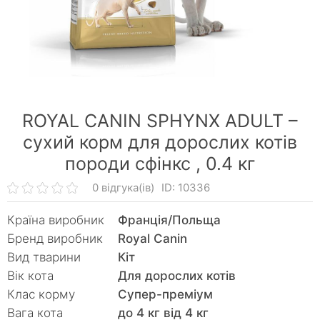
ROYAL CANIN SPHYNX ADULT –
сухий корм для дорослих котів
породи сфінкс ,
0.4 кг
0 відгука(ів)
ID: 10336
Країна виробник
Франція/Польща
Бренд виробник
Royal Canin
Вид тварини
Кiт
Вік кота
Для дорослих котів
Клас корму
Супер-преміум
Вага кота
до 4 кг від 4 кг