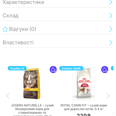
Характеристики
Склад
Відгуки
(0)
Властивості
Кешбек:
₴
Кешбек:
NaN
₴
К
ПЕРЕЙТИ
ПЕРЕЙТИ
JOSERA NATURELLE – сухий
ROYAL CANIN FIT – сухий корм
беззерновий корм для
для дорослих котів,
0.4 кг
стерилізованих та
д
220₴