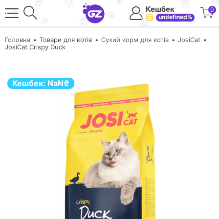
Кешбек
0
undefined%
Головна
Товари для котів
Сухий корм для котів
JosiCat
JosiCat Crispy Duck
Кешбек:
NaN
₴