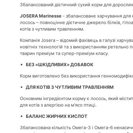
Збалансований дієтичний сухий корм для дорослих
JOSERA Marinesse
- збалансоване харчування для к
лосось – повноцінне дієтичне джерело білків, гіпо
котів з чутливим травленням.
Компанія Josera – відомий фахівець в галузі харчу
новітніх технологій та з використанням ретельно п
тварин преміум та супер-преміум класу.
БЕЗ «ШКІДЛИВИХ» ДОБАВОК
Корм виготовлено без використання генномодифіков
ДЛЯ КОТІВ З ЧУТЛИВИМ ТРАВЛЕННЯМ
Основним інгредієнтом корму є лосось, який містит
для котів з алергією на м'ясо птиці.
БАЛАНС ЖИРНИХ КИСЛОТ
Збалансована кількість Омега-3 і Омега-6 ненасич