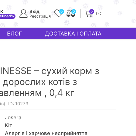
ек
Вхід
0
0
0
0 ₴
efined%
Реєстрація
БЛОГ
ДОСТАВКА І ОПЛАТА
NESSE – сухий корм з
 дорослих котів з
авленням ,
0,4 кг
ів)
ID: 10279
Josera
Кiт
Алергія і харчове несприйняття