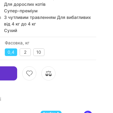
Для дорослих котів
Супер-преміум
в
З чутливим травленням Для вибагливих
від 4 кг до 4 кг
Сухий
Фасовка, кг
0,4
2
10
і