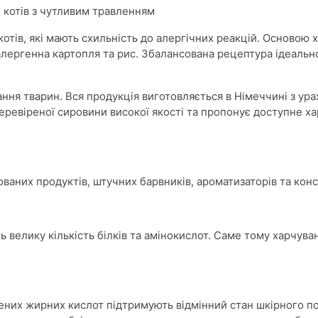
 котів з чутливим травленням
отів, які мають схильність до алергічних реакцій. Основою 
алергенна картопля та рис. Збалансована рецептура ідеальн
вання тварин. Вся продукція виготовляється в Німеччині з ур
еревіреної сировини високої якості та пропонує доступне х
аних продуктів, штучних барвників, ароматизаторів та конс
ь велику кількість білків та амінокислот. Саме тому харчува
ених жирних кислот підтримують відмінний стан шкірного п