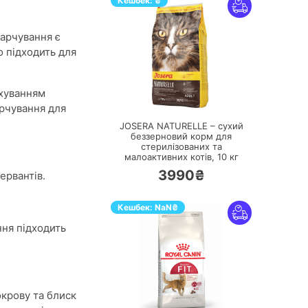
Кешбек:
₴
харчування є
о підходить для
ахуванням
ПЕРЕЙТИ
арчування для
JOSERA NATURELLE – сухий
беззерновий корм для
стерилізованих та
малоактивних котів,
10 кг
3990₴
ервантів.
Кешбек:
NaN
₴
ння підходить
окрову та блиск
ПЕРЕЙТИ