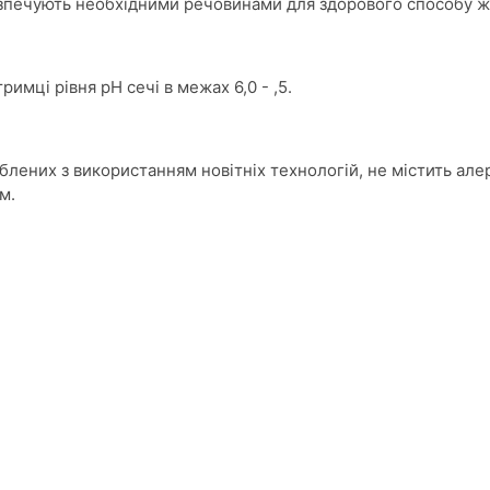
езпечують необхідними речовинами для здорового способу ж
имці рівня рН сечі в межах 6,0 - ,5.
блених з використанням новітніх технологій, не містить але
ем.