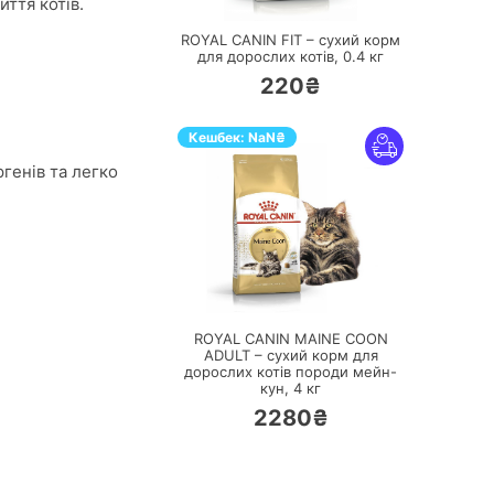
иття котів.
ROYAL CANIN FIT – сухий корм
для дорослих котів,
0.4 кг
220₴
Кешбек:
NaN
₴
ргенів та легко
ПЕРЕЙТИ
ROYAL CANIN MAINE COON
ADULT – сухий корм для
дорослих котів породи мейн-
кун,
4 кг
2280₴