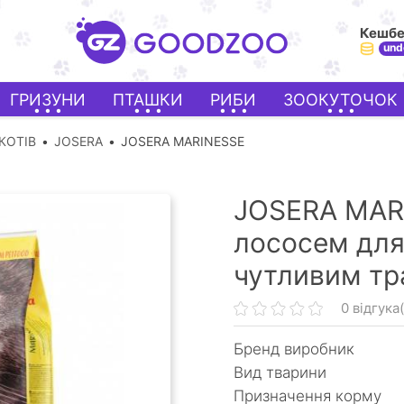
Кешб
und
ГРИЗУНИ
ПТАШКИ
РИБИ
ЗООКУТОЧОК
КОТІВ
JOSERA
JOSERA MARINESSE
JOSERA MARI
лососем для
чутливим тр
0 відгука(
Бренд виробник
Вид тварини
Призначення корму