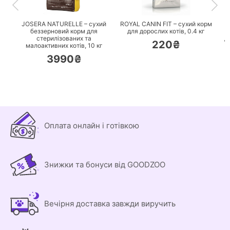
ПЕРЕЙТИ
ПЕРЕЙТИ
JOSERA NATURELLE – сухий
ROYAL CANIN FIT – сухий корм
беззерновий корм для
для дорослих котів,
0.4 кг
стерилізованих та
д
220₴
малоактивних котів,
10 кг
3990₴
Оплата онлайн і готівкою
Знижки та бонуси від GOODZOO
Вечірня доставка завжди виручить