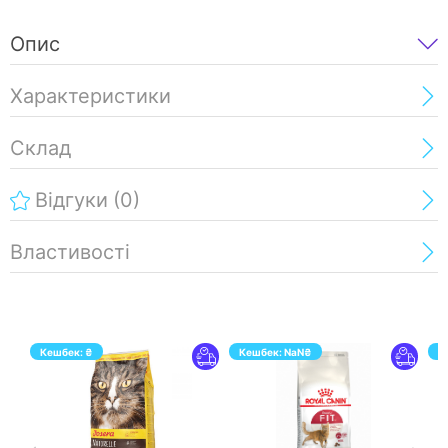
Опис
Характеристики
Склад
Відгуки
(0)
Властивості
Кешбек:
₴
Кешбек:
NaN
₴
К