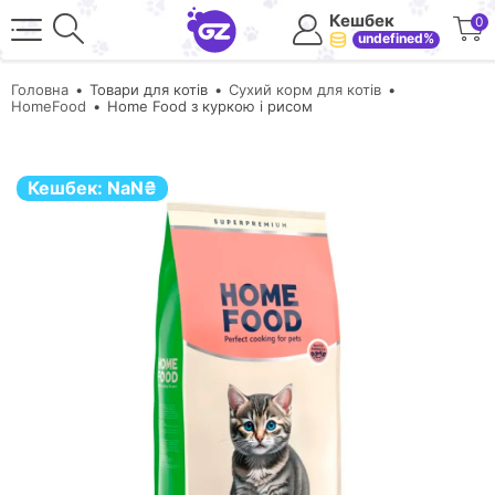
Кешбек
0
undefined%
Головна
Товари для котів
Сухий корм для котів
HomeFood
Home Food з куркою і рисом
Кешбек:
NaN
₴