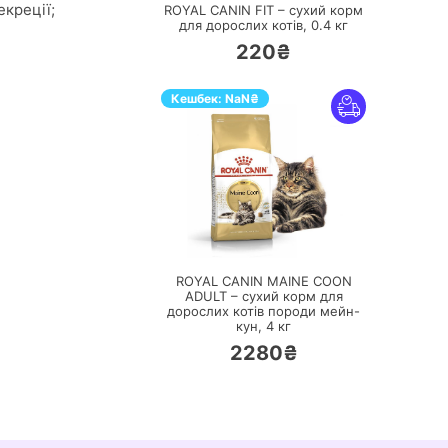
екреції;
ROYAL CANIN FIT – сухий корм
для дорослих котів,
0.4 кг
220₴
Кешбек:
NaN
₴
ПЕРЕЙТИ
ROYAL CANIN MAINE COON
ADULT – сухий корм для
дорослих котів породи мейн-
кун,
4 кг
2280₴