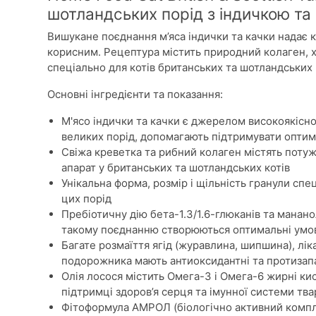
шотландських порід з індичкою та
Вишукане поєднання м’яса індички та качки надає 
корисним. Рецептура містить природний колаген, х
спеціально для котів британських та шотландських 
Основні інгредієнти та показання:
М'ясо індички та качки є джерелом високоякісно
великих порід, допомагають підтримувати оптим
Свіжа креветка та рибний колаген містять потуж
апарат у британських та шотландських котів
Унікальна форма, розмір і щільність гранули сп
цих порід
Пребіотичну дію бета-1.3/1.6-глюканів та манан
такому поєднанню створюються оптимальні умови
Багате розмаїття ягід (журавлина, шипшина), лік
подорожника мають антиоксидантні та протизапа
Олія лосося містить Омега-3 і Омега-6 жирні ки
підтримці здоров’я серця та імунної системи тв
Фітоформула АМРОЛ (біологічно активний компле