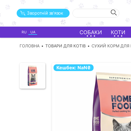
Зворотній зв'язок
СОБАКИ
КОТИ
RU
UA
ГОЛОВНА
ТОВАРИ ДЛЯ КОТІВ
СУХИЙ КОРМ ДЛЯ 
Кешбек:
NaN
₴