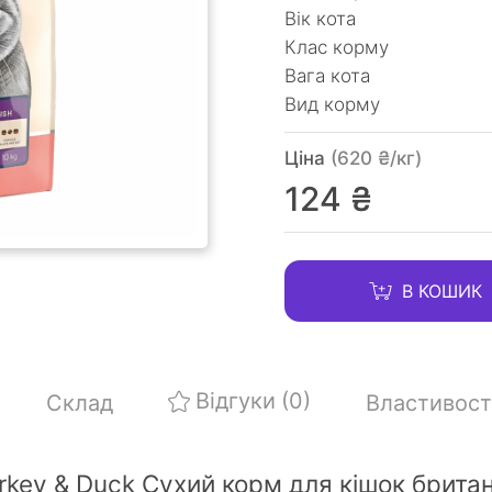
Вік кота
Клас корму
Вага кота
Вид корму
Ціна
(620 ₴/кг)
124 ₴
В КОШИК
Відгуки
(0)
Склад
Властивост
Turkey & Duck Сухий корм для кішок брита