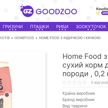
Кешб
und
ГРИЗУНИ
ПТАШКИ
РИБИ
ЗООКУТОЧОК
КОТІВ
HOMEFOOD
HOME FOOD З ІНДИЧКОЮ І КАЧКОЮ
Home Food з 
сухий корм д
породи ,
0,2 
0 відгука(
Країна виробник
Бренд виробник
Вид тварини