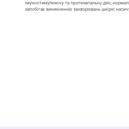
імуностимулюючу та протизапальну дію; нормаліз
запобігає виникненню захворювань шкіри; насич