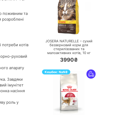
но поживним та
и розроблені
ПЕРЕЙТИ
JOSERA NATURELLE – сухий
і потреби котів
беззерновий корм для
стерилізованих та
малоактивних котів,
10 кг
опорно-руховий
3990₴
ного апарату
Кешбек:
NaN
₴
ука. Завдяки
вий імунітет
лонка насіння
иву роль у
ПЕРЕЙТИ