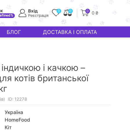
ек
Вхід
0
0
0
0 ₴
efined%
Реєстрація
БЛОГ
ДОСТАВКА І ОПЛАТА
індичкою і качкою –
ля котів британської
кг
ів)
ID: 12278
Україна
HomeFood
Кiт