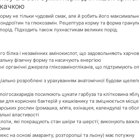
 качкою
корму не тільки чудовий смак, але й робить його максималь
ондроїтин та глюкозамін. Рецептура корму та форма гранул
порід. Підходить також пухнастикам великих порід.
го білка і незамінних амінокислот, що задовольняють харчов
альну фізичну форму та насичують енергією
ні органічні джерела глікозаміногліканів, що підтримують 
еціально розроблені з урахуванням анатомічної будови щелеп
олоігосахаридів посилюють цукати гарбуза та клітковина ябл
 для корисних бактерій у кишківнику та зміцнюється місце
арських рослин (ромашка, м’ята, ехінацея, календула) та обо
льні властивості
слоти, які покращують стан шкіри та шерсті; виконують важл
арини
кс на основі амаранту, розторопші та льону) має потужну