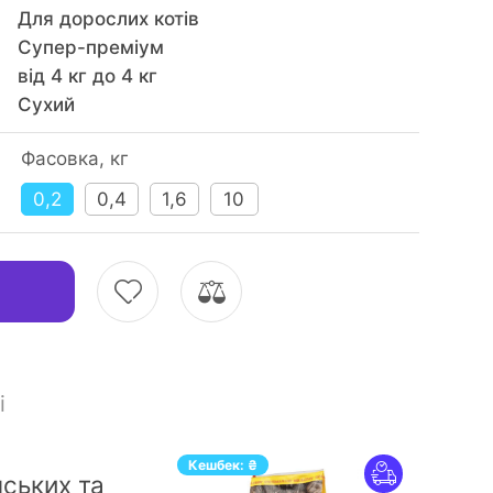
Для дорослих котів
Супер-преміум
від 4 кг до 4 кг
Сухий
Фасовка, кг
0,2
0,4
1,6
10
і
Кешбек:
₴
нських та