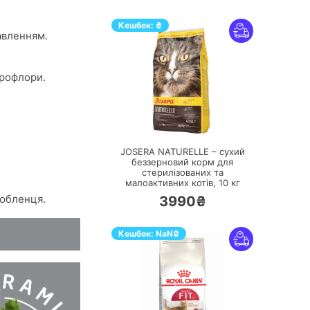
Кешбек:
₴
авленням.
крофлори.
ПЕРЕЙТИ
JOSERA NATURELLE – сухий
беззерновий корм для
стерилізованих та
малоактивних котів,
10 кг
любленця.
3990₴
Кешбек:
NaN
₴