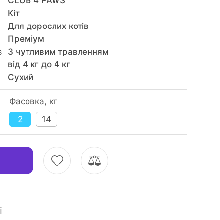
CLUB 4 PAWS
Кiт
Для дорослих котів
Преміум
в
З чутливим травленням
від 4 кг до 4 кг
Сухий
Фасовка, кг
2
14
і