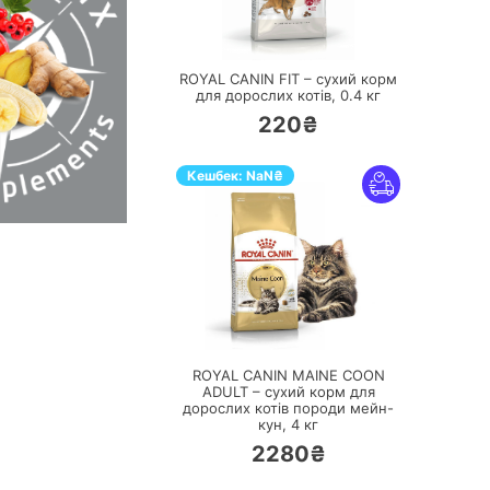
ПЕРЕЙТИ
ROYAL CANIN FIT – сухий корм
для дорослих котів,
0.4 кг
220₴
Кешбек:
NaN
₴
ПЕРЕЙТИ
ROYAL CANIN MAINE COON
ADULT – сухий корм для
дорослих котів породи мейн-
кун,
4 кг
2280₴