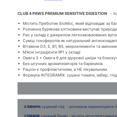
CLUB 4 PAWS PREMIUM SENSITIVE DIGESTION
- по
Містить Пребіотик БіоМос, який відповідає за б
Розчинна бурякова клітковина виступає природ
Рис у складі є джерелом легкозасвоюваних вугле
Суміш токоферолів як натуральний антиоксидант
Вітаміни D3, E, B1, B5, мікроелементи та аміноки
М’ясні інгредієнти №1 у складі
Омега 3 + Омега 6 для здорової шкіри та блискуч
Без штучних ароматизаторів та барвників.
Раціон є профілактичним, а НЕ лікувальним.
Формула ІNTEGRAMIX: сушені томати, імбир, глід 