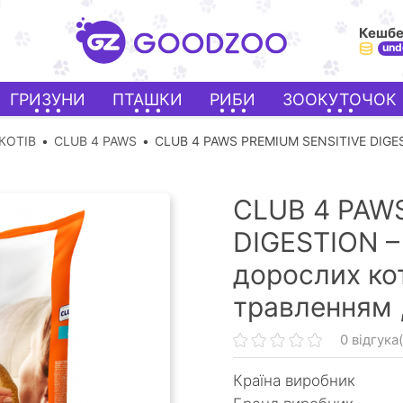
Кешб
und
ГРИЗУНИ
ПТАШКИ
РИБИ
ЗООКУТОЧОК
КОТІВ
CLUB 4 PAWS
CLUB 4 PAWS PREMIUM SENSITIVE DIGE
CLUB 4 PAW
DIGESTION –
дорослих ко
травленням 
0 відгука(
Країна виробник