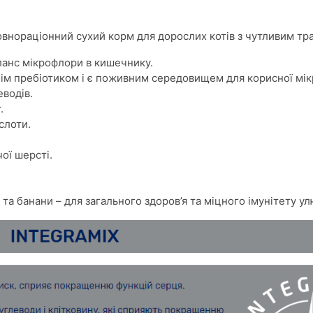
внораціонний сухий корм для дорослих котів з чутливим тр
аланс мікрофлори в кишечнику.
нім пребіотиком і є поживним середовищем для корисної мі
водів.
.
слоти.
ої шерсті.
та банани – для загального здоров’я та міцного імунітету у