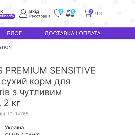
ек
Вхід
0
0
0
0 ₴
efined%
Реєстрація
БЛОГ
ДОСТАВКА І ОПЛАТА
STION
S PREMIUM SENSITIVE
 сухий корм для
тів з чутливим
,
2 кг
ів)
ID: 14765
Україна