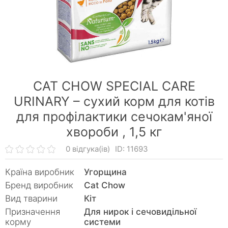
CAT CHOW SPECIAL CARE
URINARY – cухий корм для котів
для профілактики сечокам'яної
хвороби ,
1,5 кг
0 відгука(ів)
ID: 11693
Країна виробник
Угорщина
Бренд виробник
Cat Chow
Вид тварини
Кiт
Призначення
Для нирок і сечовидільної
корму
системи