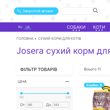
Зворотній зв'язок
СОБАКИ
КОТИ
RU
UA
ГОЛОВНА
СУХИЙ КОРМ ДЛЯ КОТІВ
Josera сухий корм для
ФІЛЬТР ТОВАРІВ
Всього
11
ЦІНА
Кешбек:
₴
195
242
От
До