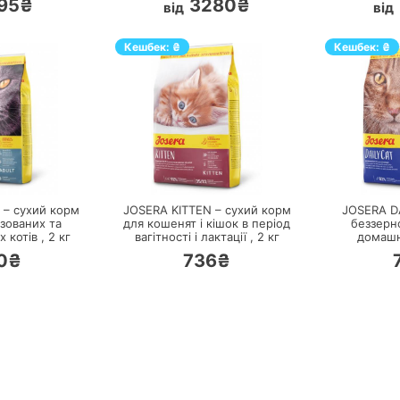
95₴
3280₴
від
від
Кешбек:
₴
Кешбек:
₴
ЕРЕЙТИ
ПЕРЕЙТИ
 – сухий корм
JOSERA KITTEN – сухий корм
JOSERA D
зованих та
для кошенят і кішок в період
беззерн
 котів ,
2
кг
вагітності і лактації ,
2
кг
домашні
0₴
736₴