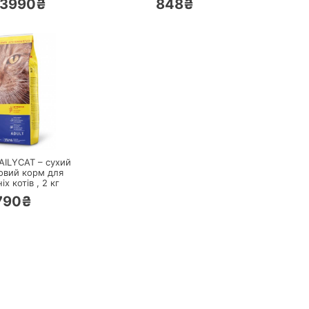
3990₴
848₴
ПЕРЕЙТИ
AILYCAT – сухий
овий корм для
х котів ,
2
кг
790₴