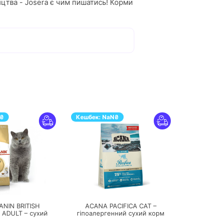
цтва - Josera є чим пишатись! Корми
ля малорухливих, чи то для котів у
, картопля, рис і т.д.
заторів і стабілізаторів, пальмового
₴
Кешбек:
NaN
₴
отирилапому:
ПЕРЕЙТИ
ПЕРЕЙТИ
ANIN BRITISH
ACANA PACIFICA CAT –
 ADULT – сухий
гіпоалергенний сухий корм