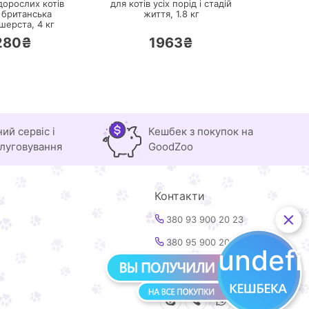
дорослих котів
для котів усіх порід і стадій
 британська
життя,
1.8 кг
шерста,
4 кг
280₴
1963₴
питання вирішуються смачно, як
ний сервіс і
Кешбек з покупок на
луговування
GoodZoo
Контакти
380 93 900 20 23
380 95 900 20 23
undef
info@goodzoo.com.ua