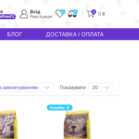
ек
Вхід
0
0
0
0 ₴
efined%
Реєстрація
БЛОГ
ДОСТАВКА І ОПЛАТА
а замовчуванням
Показувати
20
Кешбек:
₴