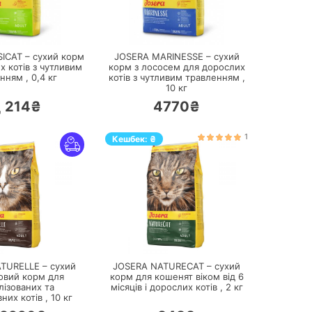
ПЕРЕЙТИ
ПЕРЕЙТИ
ICAT – сухий корм
JOSERA MARINESSE – сухий
х котів з чутливим
корм з лососем для дорослих
нням ,
0,4
кг
котів з чутливим травленням ,
10
кг
214₴
4770₴
д
1
Кешбек:
₴
ПЕРЕЙТИ
ПЕРЕЙТИ
TURELLE – сухий
JOSERA NATURECAT – сухий
овий корм для
корм для кошенят віком від 6
лізованих та
місяців і дорослих котів ,
2
кг
них котів ,
10
кг