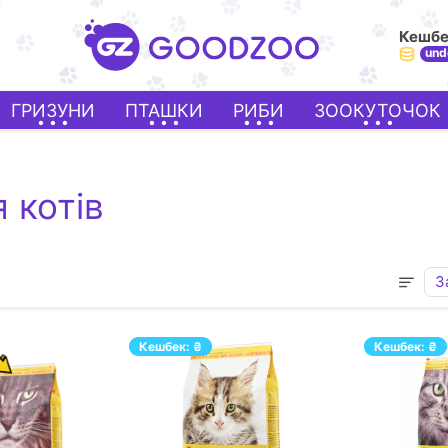
Кешб
und
ГРИЗУНИ
ПТАШКИ
РИБИ
ЗООКУТОЧОК
 котів
З
Кешбек:
₴
Кешбек:
₴