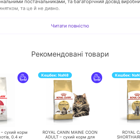
ональними постачальниками, та багаторічний досвід виробни
инятком, та це й не дивно.
Читати повністю
тованих до різних потреб кішок: чи то для чутливих, чи то д
уть підходити для споживання людиною (!)
маки: домашня птиця, лосось, печінка, батат, кукурудза, горох
Рекомендовані товари
аних складників, сої та пшениці, штучних барвників, аромати
тів
учасному заводі у власній акредитованій лабораторії
Кешбек:
NaN
₴
Кешбек:
NaN
оліетиленові зі вторинної сировини
ирну лінійку фізіологічного корму, який підійде кожному ч
РЕЙТИ
ПЕРЕЙТИ
у
 – сухий корм
ROYAL CANIN MAINE COON
ROYAL C
отребами:
котів,
0.4 кг
ADULT – сухий корм для
SHORTHAIR