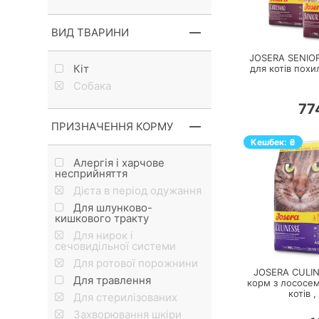
П
ВИД ТВАРИНИ
JOSERA SENIOR
Кiт
для котів похи
Собака
77
ПРИЗНАЧЕННЯ КОРМУ
Кешбек:
₴
Алергія і харчове
несприйняття
Дієта в період одужання
Для шлунково-
кишкового тракту
Для нирок і
П
сечовидільної системи
Для ротової порожнини
JOSERA CULIN
Для травлення
корм з лососе
котів ,
Для стерилізованих
Захворювання шкіри