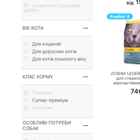
1
від
Ожиріння і цукровий
діабет
Кешбек:
₴
ВІК КОТА
Для кошенят
Для дорослих котів
Для котів похилого віку
П
JOSERA LEGER
КЛАС КОРМУ
для стерилі
малоактивних
74
Преміум
Супер-преміум
Холістик
ОСОБЛИВІ ПОТРЕБИ
СОБАК