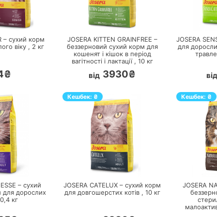
ЕРЕЙТИ
ПЕРЕЙТИ
 – сухий корм
JOSERA KITTEN GRAINFREE –
JOSERA SENS
лого віку ,
2
кг
беззерновий сухий корм для
для доросли
кошенят і кішок в період
травле
вагітності і лактації ,
10
кг
4₴
3930₴
від
ві
Кешбек:
₴
Кешбек:
₴
ЕРЕЙТИ
ПЕРЕЙТИ
ESSE – сухий
JOSERA CATELUX – сухий корм
JOSERA NA
м для дорослих
для довгошерстих котів ,
10
кг
беззерн
0,4
кг
стери
малоактив