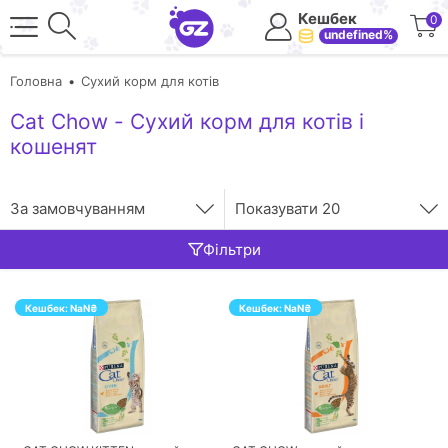
Кешбек
0
undefined%
Головна
Сухий корм для котів
Cat Chow - Сухий корм для котів і
кошенят
За замовчуванням
Показувати
20
Фільтри
Кешбек:
NaN
₴
Кешбек:
NaN
₴
ПЕРЕЙТИ
ПЕРЕЙТИ