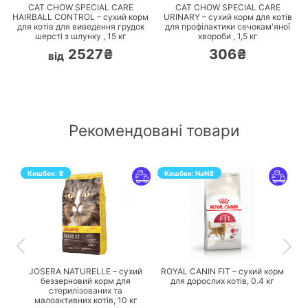
CAT CHOW SPECIAL CARE
CAT CHOW SPECIAL CARE
HAIRBALL CONTROL – сухий корм
URINARY – cухий корм для котів
для котів для виведення грудок
для профілактики сечокам'яної
шерсті з шлунку ,
15
кг
хвороби ,
1,5
кг
2527₴
306₴
від
Рекомендовані товари
Кешбек:
₴
Кешбек:
NaN
₴
ПЕРЕЙТИ
ПЕРЕЙТИ
JOSERA NATURELLE – сухий
ROYAL CANIN FIT – сухий корм
беззерновий корм для
для дорослих котів,
0.4 кг
стерилізованих та
малоактивних котів,
10 кг