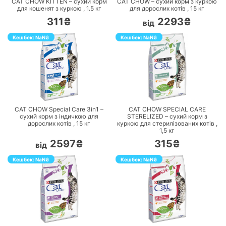
CAT CHOW KITTEN – сухий корм
CAT CHOW – сухий корм з куркою
для кошенят з куркою ,
1.5
кг
для дорослих котів ,
15
кг
311₴
2293₴
від
Кешбек:
NaN
₴
Кешбек:
NaN
₴
ПЕРЕЙТИ
ПЕРЕЙТИ
CAT CHOW Special Care 3in1 –
CAT CHOW SPECIAL CARE
сухий корм з індичкою для
STERELIZED – сухий корм з
дорослих котів ,
15
кг
куркою для стерилізованих котів ,
1,5
кг
2597₴
315₴
від
Кешбек:
NaN
₴
Кешбек:
NaN
₴
ПЕРЕЙТИ
ПЕРЕЙТИ