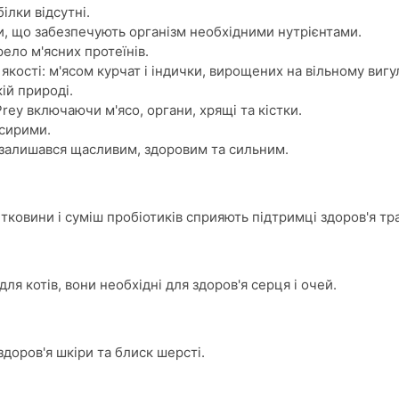
ілки відсутні.
ми, що забезпечують організм необхідними нутрієнтами.
ело м'ясних протеїнів.
кості: м'ясом курчат і індички, вирощених на вільному вигул
ій природі.
rey включаючи м'ясо, органи, хрящі та кістки.
 сирими.
т залишався щасливим, здоровим та сильним.
ітковини і суміш пробіотиків сприяють підтримці здоров'я тр
ля котів, вони необхідні для здоров'я серця і очей.
доров'я шкіри та блиск шерсті.