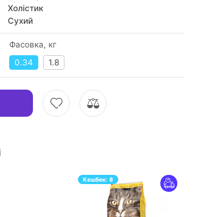
Холістик
Сухий
Фасовка, кг
0.34
1.8
і
Кешбек:
₴