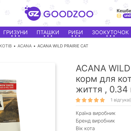
Кешб
und
ГРИЗУНИ
ПТАШКИ
РИБИ
ЗООКУТОЧОК
КОТІВ
ACANA
ACANA WILD PRAIRIE CAT
ACANA WILD 
корм для коті
життя ,
0.34 
1 відгука(
Країна виробник
Бренд виробник
Вік кота