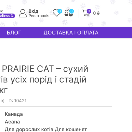
ек
Вхід
0
0
0
0 ₴
efined%
Реєстрація
БЛОГ
ДОСТАВКА І ОПЛАТА
PRAIRIE CAT – сухий
в усіх порід і стадій
кг
ів)
ID: 10421
Канада
Acana
Для дорослих котів Для кошенят