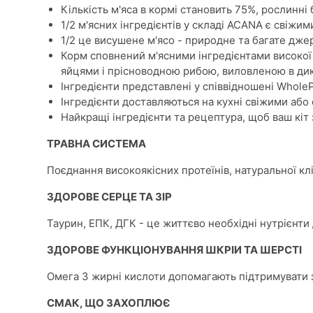
Кількість м'яса в кормі становить 75%, рослинні б
1/2 м'ясних інгредієнтів у складі ACANA є свіжи
1/2 це висушене м'ясо - природне та багате джер
Корм сповнений м'ясними інгредієнтами високої я
яйцями і прісноводною рибою, виловленою в дик
Інгредієнти представлені у співвідношені WholeP
Інгредієнти доставляються на кухні свіжими або
Найкращі інгредієнти та рецептура, щоб ваш кі
ТРАВНА СИСТЕМА
Поєднання високоякісних протеїнів, натуральної кл
ЗДОРОВЕ СЕРЦЕ ТА ЗІР
Таурин, ЕПК, ДГК - це життєво необхідні нутрієнти д
ЗДОРОВЕ ФУНКЦІОНУВАННЯ ШКРІИ ТА ШЕРСТІ
Омега 3 жирні кислоти допомагають підтримувати з
СМАК, ЩО ЗАХОПЛЮЄ