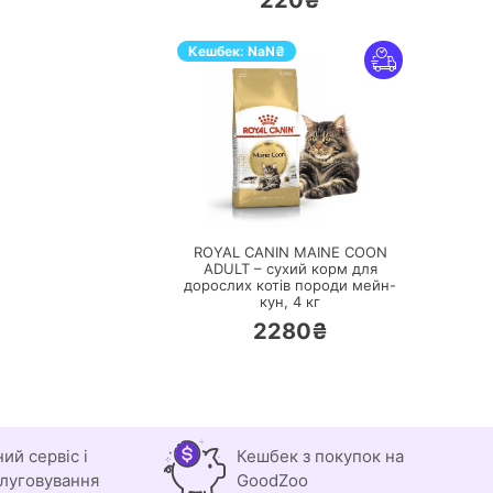
220₴
Кешбек:
NaN
₴
ПЕРЕЙТИ
ROYAL CANIN MAINE COON
ADULT – сухий корм для
дорослих котів породи мейн-
кун,
4 кг
2280₴
ний сервіс і
Кешбек з покупок на
луговування
GoodZoo