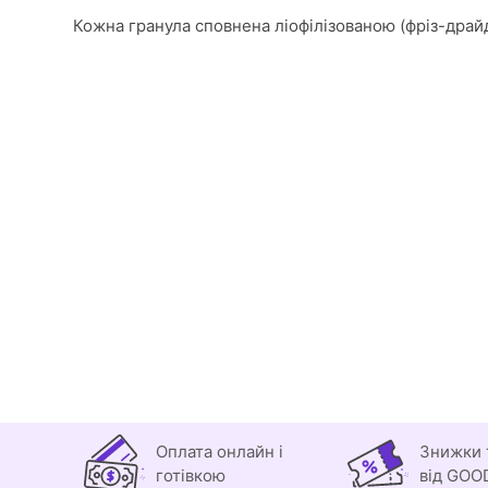
Кожна гранула сповнена ліофілізованою (фріз-драй
Оплата онлайн і
Знижки 
готівкою
від GOO