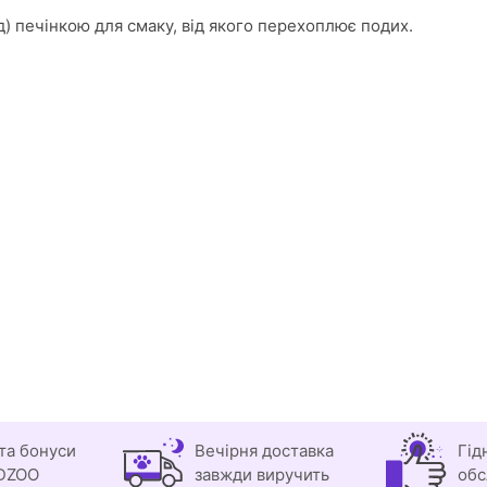
д) печінкою для смаку, від якого перехоплює подих.
та бонуси
Вечірня доставка
Гід
DZOO
завжди виручить
обс