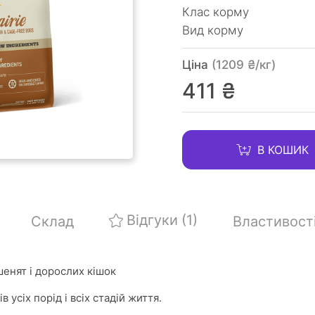
Клас корму
Вид корму
Ціна
(1209 ₴/кг)
411 ₴
В КОШИК
Відгуки
(1)
Склад
Властивост
енят і дорослих кішок
в усіх порід і всіх стадій життя.