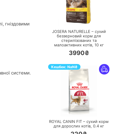
ПЕРЕЙТИ
і, гніздовими
JOSERA NATURELLE – сухий
беззерновий корм для
стерилізованих та
малоактивних котів,
10 кг
3990₴
Кешбек:
NaN
₴
авної системи.
ПЕРЕЙТИ
ROYAL CANIN FIT – сухий корм
для дорослих котів,
0.4 кг