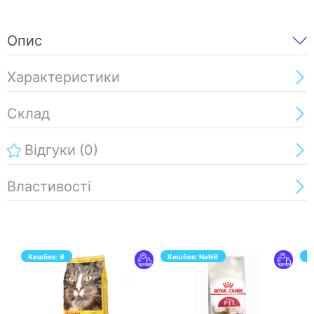
Опис
Характеристики
Склад
Відгуки
(0)
Властивості
Кешбек:
₴
Кешбек:
NaN
₴
К