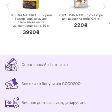
ПЕРЕЙТИ
ПЕРЕЙТИ
JOSERA NATURELLE – сухий
ROYAL CANIN FIT – сухий корм
беззерновий корм для
для дорослих котів,
0.4 кг
стерилізованих та
д
220₴
малоактивних котів,
10 кг
3990₴
Оплата онлайн і готівкою
Знижки та бонуси від GOODZOO
Вечірня доставка завжди виручить