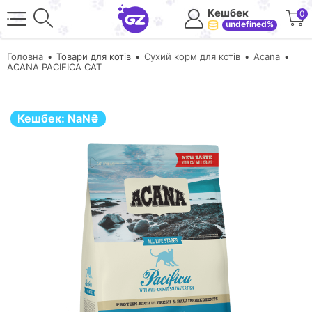
Кешбек
0
undefined%
Головна
Товари для котів
Сухий корм для котів
Acana
ACANA PACIFICA CAT
Кешбек:
NaN
₴