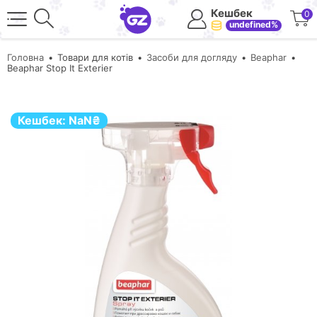
Кешбек
0
undefined%
Головна
Товари для котів
Засоби для догляду
Beaphar
Beaphar Stop It Exterier
Кешбек:
NaN
₴