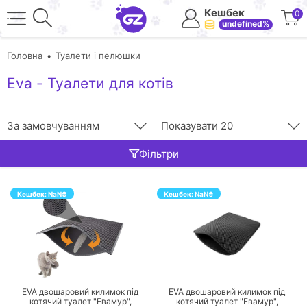
Кешбек
0
undefined%
Головна
Туалети і пелюшки
Eva - Туалети для котів
За замовчуванням
Показувати
20
Фільтри
Кешбек:
NaN
₴
Кешбек:
NaN
₴
ПЕРЕЙТИ
ПЕРЕЙТИ
EVA двошаровий килимок під
EVA двошаровий килимок під
котячий туалет "Евамур",
котячий туалет "Евамур",