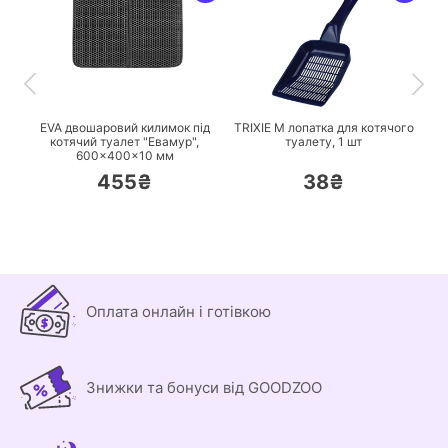
ПЕРЕЙТИ
ПЕРЕЙТИ
EVA двошаровий килимок під
TRIXIE M лопатка для котячого
котячий туалет "Евамур",
туалету,
1 шт
600×400×10 мм
455₴
38₴
Оплата онлайн і готівкою
Знижки та бонуси від GOODZOO