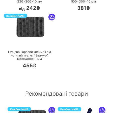
330×300×10 мм
500×300×10 мм
242₴
381₴
від
Кешбек:
NaN
₴
ПЕРЕЙТИ
EVA двошаровий килимок під
котячий туалет "Евамур",
600×400×10 мм
455₴
Рекомендовані товари
Кешбек:
NaN
₴
Кешбек:
NaN
₴