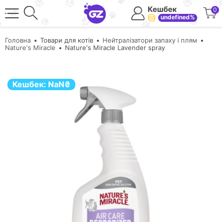
Кешбек
0
undefined%
Головна
Товари для котів
Нейтралізатори запаху і плям
Nature's Miracle
Nature's Miracle Lavender spray
Кешбек:
NaN
₴