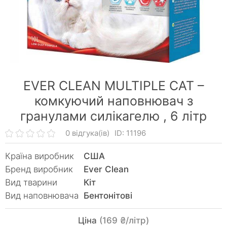
EVER CLEAN MULTIPLE CAT –
комкуючий наповнювач з
гранулами силікагелю ,
6 літр
0 відгука(ів)
ID: 11196
Країна виробник
США
Бренд виробник
Ever Clean
Вид тварини
Кiт
Вид наповнювача
Бентонітові
Ціна
(169 ₴/літр)