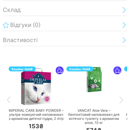
Склад
Відгуки
(0)
Властивості
Кешбек:
NaN
₴
Кешбек:
NaN
₴
К
ПЕРЕЙТИ
ПЕРЕЙТИ
IMPERIAL CARE BABY POWDER –
VANCAT Aloe Vera –
ультра-комкуючий наповнювач
бентонітовий наповнювач для
бе
з ароматом дитячої пудри,
2 літр
котячого туалету з ароматом
к
алое,
10 кг
153₴