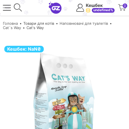
Кешбек
0
undefined%
Головна
Товари для котів
Наповнювачі для туалетів
Cat`s Way
Cat's Way
Кешбек:
NaN
₴