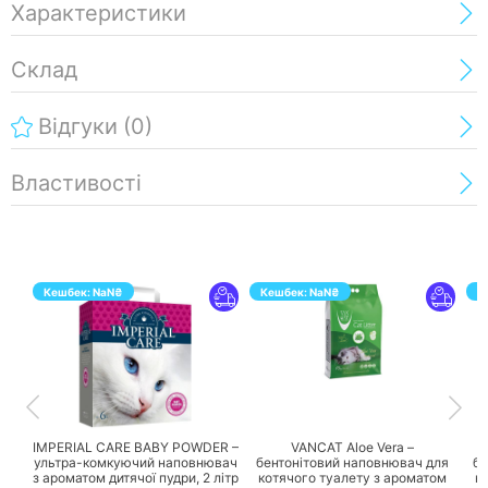
Характеристики
Склад
Відгуки
(0)
Властивості
Кешбек:
NaN
₴
Кешбек:
NaN
₴
К
ПЕРЕЙТИ
ПЕРЕЙТИ
IMPERIAL CARE BABY POWDER –
VANCAT Aloe Vera –
ультра-комкуючий наповнювач
бентонітовий наповнювач для
бе
з ароматом дитячої пудри,
2 літр
котячого туалету з ароматом
к