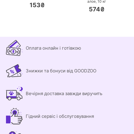
алое,
10 кг
153₴
574₴
Оплата онлайн і готівкою
Знижки та бонуси від GOODZOO
Вечірня доставка завжди виручить
Гідний сервіс і обслуговування