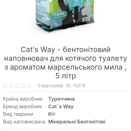
Cat's Way - бентонітовий
наповнювач для котячого туалету
з ароматом марсельського мила ,
5 літр
0 відгука(ів)
ID: 15279
Країна виробник
Туреччина
Бренд виробник
Cat`s Way
Вид тварини
Кiт
Вид наповнювача
Мінеральні Бентонітові