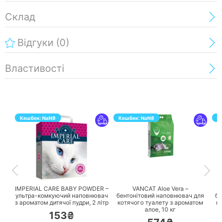
Склад
Відгуки
(0)
Властивості
Кешбек:
NaN
₴
Кешбек:
NaN
₴
К
ПЕРЕЙТИ
ПЕРЕЙТИ
IMPERIAL CARE BABY POWDER –
VANCAT Aloe Vera –
ультра-комкуючий наповнювач
бентонітовий наповнювач для
бе
з ароматом дитячої пудри,
2 літр
котячого туалету з ароматом
к
алое,
10 кг
153₴