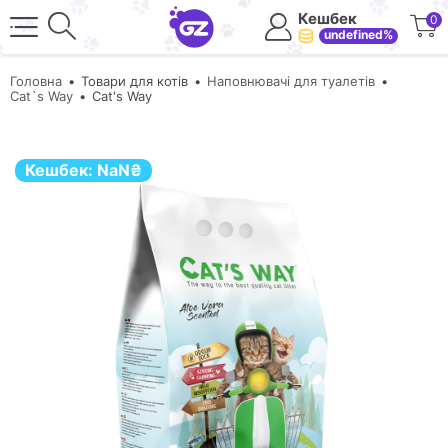
Кешбек
0
undefined%
Головна
Товари для котів
Наповнювачі для туалетів
Cat`s Way
Cat's Way
Кешбек:
NaN
₴