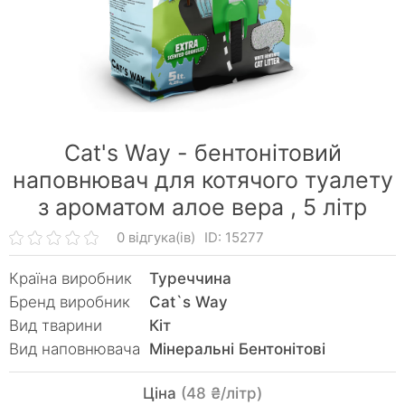
Cat's Way - бентонітовий
наповнювач для котячого туалету
з ароматом алое вера ,
5 літр
0 відгука(ів)
ID: 15277
Країна виробник
Туреччина
Бренд виробник
Cat`s Way
Вид тварини
Кiт
Вид наповнювача
Мінеральні Бентонітові
Ціна
(48 ₴/літр)