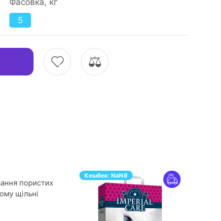
Фасовка, кг
5
Кешбек:
NaN
₴
вання пористих
ьому щільні