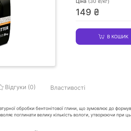
Ціна
(30 ₴/кг)
149 ₴
В КОШИК
Відгуки
(0)
Властивості
турної обробки бентонітової глини, що зумовлює до форму
озволяє поглинати велику кількість вологи, утворюючи при ц