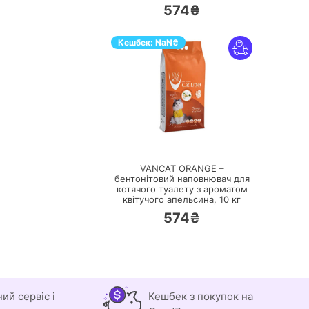
574₴
Кешбек:
NaN
₴
ПЕРЕЙТИ
VANCAT ORANGE –
бентонітовий наповнювач для
котячого туалету з ароматом
квітучого апельсина,
10 кг
574₴
ний сервіс і
Кешбек з покупок на