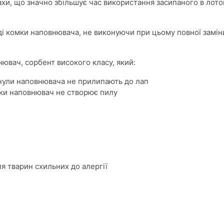
ахи, що значно збільшує час використання засипаного в лот
ді комки наповнювача, не виконуючи при цьому повної замі
ювач, сорбент високого класу, який:
ранули наповнювача не прилипають до лап
ьки наповнювач не створює пилу
 тварин схильних до алергії