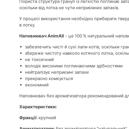
Пориста структура гранул із легкістю поглинає зап
оскільки від лотка не чути неприємних запахів.
У процесі використання необхідно прибирати твер
в лотку.
Наповнювач AnimAll
- це 100 % натуральний наповн
забезпечить чисті й сухі лапи котів, оскільки г
збереже чистоту навколо котячого лотка, оскіл
не токсичний
володіє високими поглинаючими здібностями
нейтралізує неприємні запахи
прекрасно комкується
економний
Наповнювач без ароматизатора рекомендований для
Характеристики:
Фракції:
крупний
Ароматизатори:
без ароматизатора "натуральний"