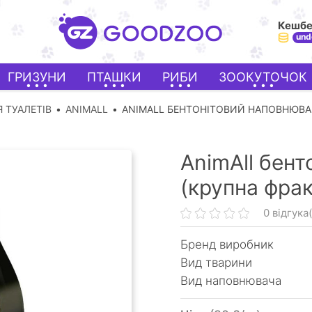
Кешб
und
ГРИЗУНИ
ПТАШКИ
РИБИ
ЗООКУТОЧОК
 ТУАЛЕТІВ
ANIMALL
ANIMALL БЕНТОНІТОВИЙ НАПОВНЮВАЧ
AnimAll бен
(крупна фрак
0 відгука(
Бренд виробник
Вид тварини
Вид наповнювача