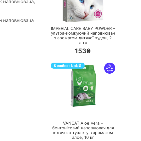
ок наповнювача,
ПЕРЕЙТИ
ни наповнювача
IMPERIAL CARE BABY POWDER –
ультра-комкуючий наповнювач
з ароматом дитячої пудри,
2
літр
153₴
Кешбек:
NaN
₴
ПЕРЕЙТИ
VANCAT Aloe Vera –
бентонітовий наповнювач для
котячого туалету з ароматом
алое,
10 кг