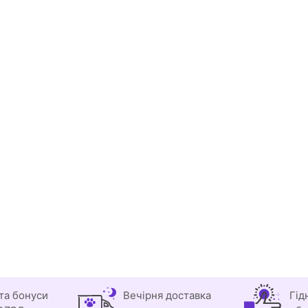
та бонуси
Вечірня доставка
Гід