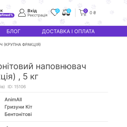
ек
Вхід
0
0
0
0 ₴
efined%
Реєстрація
БЛОГ
ДОСТАВКА І ОПЛАТА
 (КРУПНА ФРАКЦІЯ)
тонітовий наповнювач
ція) ,
5 кг
ів)
ID: 15106
AnimAll
Гризуни Кiт
Бентонітові