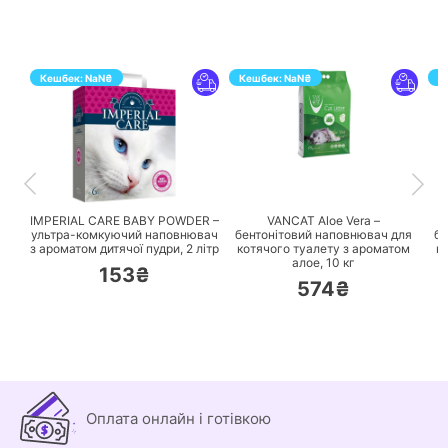
Кешбек:
NaN
₴
Кешбек:
NaN
₴
К
ПЕРЕЙТИ
ПЕРЕЙТИ
IMPERIAL CARE BABY POWDER –
VANCAT Aloe Vera –
ультра-комкуючий наповнювач
бентонітовий наповнювач для
бе
з ароматом дитячої пудри,
2 літр
котячого туалету з ароматом
к
алое,
10 кг
153₴
574₴
Оплата онлайн і готівкою