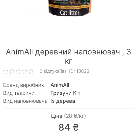
AnimAll деревний наповнювач ,
3
кг
0 відгука(ів)
ID: 10823
Бренд виробник
AnimAll
Вид тварини
Гризуни Кiт
Вид наповнювача
Із дерева
Ціна
(28 ₴/кг)
84 ₴