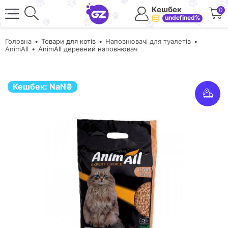
Кешбек
0
undefined%
Головна
Товари для котів
Наповнювачі для туалетів
AnimAll
AnimAll деревний наповнювач
Кешбек:
NaN
₴