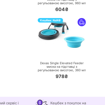
регульованою висотою, 960 мл
604₴
Кешбек:
NaN
₴
ПЕРЕЙТИ
Dexas Single Elevated Feeder
миска на підставці з
регульованою висотою, 360 мл
978₴
ний сервіс і
Кешбек з покупок на