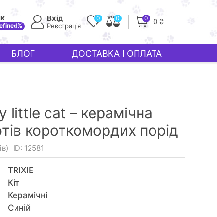
ек
Вхід
0
0
0
0 ₴
efined%
Реєстрація
БЛОГ
ДОСТАВКА І ОПЛАТА
y little cat – керамічна
отів короткомордих порід
ів)
ID: 12581
TRIXIE
Кiт
Керамічні
Синій