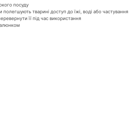
бокого посуду
и полегшують тварині доступ до їжі, воді або частування
перевернути її під час використання
малюнком