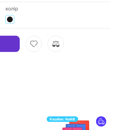
колір
Кешбек:
NaN
₴