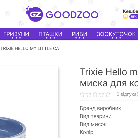
Кешб
und
ГРИЗУНИ
ПТАШКИ
РИБИ
ЗООКУТОЧОК
TRIXIE HELLO MY LITTLE CAT
Trixie Hello m
миска для к
0 відгука(
Бренд виробник
Вид тварини
Вид мисок
Колір