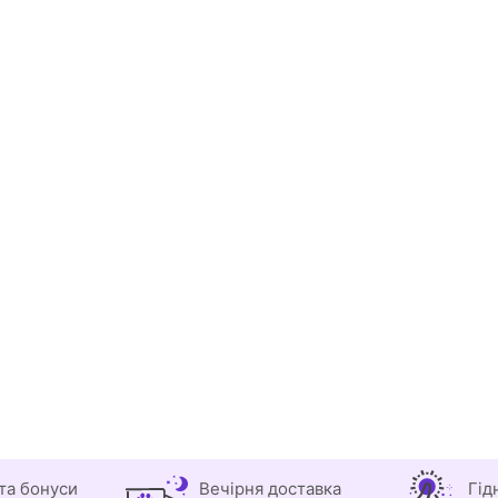
та бонуси
Вечірня доставка
Гід