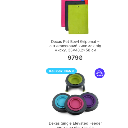
ПЕРЕЙТИ
Dexas Pet Bowl Grippmat –
антиковзаючий килимок під
миску, 33×48,2×58 см
979₴
Кешбек:
NaN
₴
ПЕРЕЙТИ
Dexas Single Elevated Feeder
vиска на підставці з