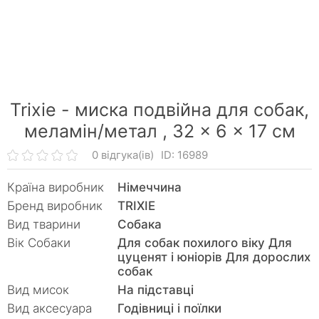
Trixie - миска подвійна для собак,
меламін/метал ,
32 × 6 × 17 см
0 відгука(ів)
ID: 16989
Країна виробник
Німеччина
Бренд виробник
TRIXIE
Вид тварини
Собака
Вік Собаки
Для собак похилого віку Для
цуценят і юніорів Для дорослих
собак
Вид мисок
На підставці
Вид аксесуара
Годівниці і поїлки