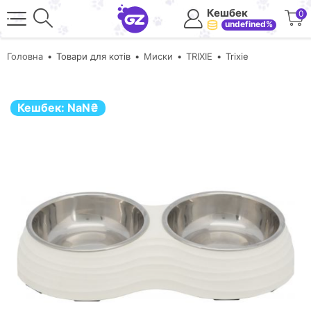
Кешбек
0
undefined%
Головна
Товари для котів
Миски
TRIXIE
Trixie
Кешбек:
NaN
₴