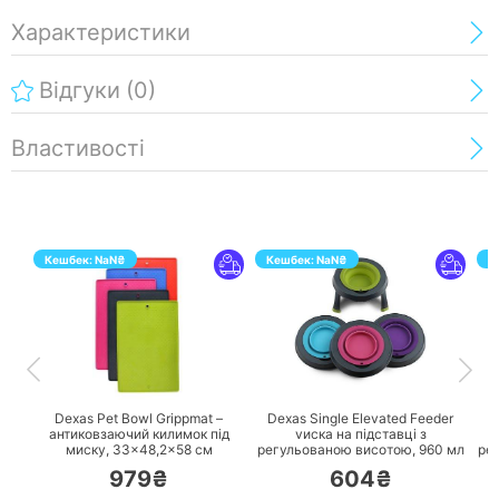
Характеристики
Відгуки
(0)
Властивості
Кешбек:
NaN
₴
Кешбек:
NaN
₴
К
ПЕРЕЙТИ
ПЕРЕЙТИ
Dexas Pet Bowl Grippmat –
Dexas Single Elevated Feeder
D
антиковзаючий килимок під
vиска на підставці з
миску, 33×48,2×58 см
регульованою висотою, 960 мл
ре
979₴
604₴