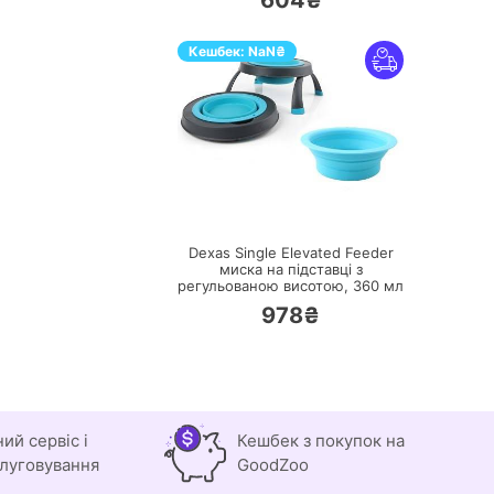
604₴
Кешбек:
NaN
₴
ПЕРЕЙТИ
Dexas Single Elevated Feeder
миска на підставці з
регульованою висотою, 360 мл
978₴
ний сервіс і
Кешбек з покупок на
луговування
GoodZoo