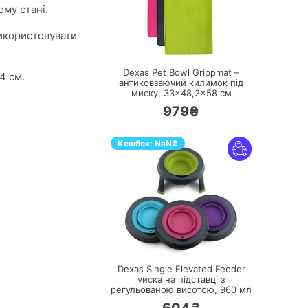
ому стані.
використовувати
ПЕРЕЙТИ
Dexas Pet Bowl Grippmat –
4 см.
антиковзаючий килимок під
миску, 33×48,2×58 см
979₴
Кешбек:
NaN
₴
ПЕРЕЙТИ
Dexas Single Elevated Feeder
vиска на підставці з
регульованою висотою, 960 мл