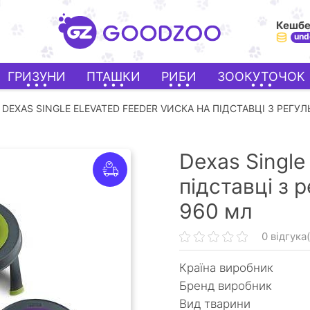
Кешб
und
ГРИЗУНИ
ПТАШКИ
РИБИ
ЗООКУТОЧОК
DEXAS SINGLE ELEVATED FEEDER VИСКА НА ПІДСТАВЦІ З РЕГ
Dexas Single
підставці з 
960 мл
0 відгука(
Країна виробник
Бренд виробник
Вид тварини