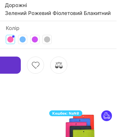
Дорожні
Зелений Рожевий Фіолетовий Блакитний
Колір
Кешбек:
NaN
₴