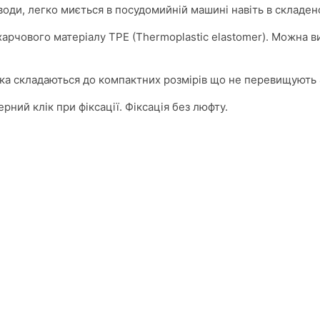
я води, легко миється в посудомийній машині навіть в складен
 харчового матеріалу TPE (Thermoplastic elastomer). Можна 
иска складаються до компактних розмірів що не перевищують 
ний клік при фіксації. Фіксація без люфту.