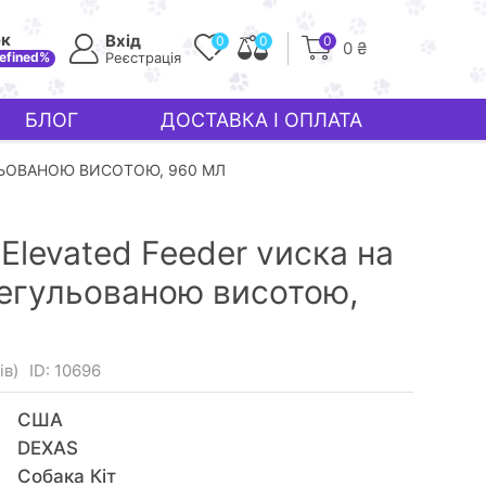
ек
Вхід
0
0
0
0 ₴
efined%
Реєстрація
БЛОГ
ДОСТАВКА І ОПЛАТА
УЛЬОВАНОЮ ВИСОТОЮ, 960 МЛ
 Elevated Feeder vиска на
регульованою висотою,
ів)
ID: 10696
США
DEXAS
Собака Кiт