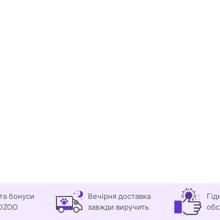
та бонуси
Вечірня доставка
Гід
DZOO
завжди виручить
обс