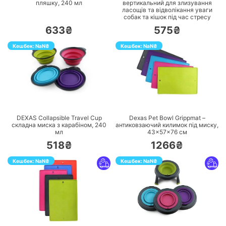
пляшку, 240 мл
вертикальний для злизування
ласощів та відволікання уваги
собак та кішок під час стресу
633₴
575₴
Кешбек:
NaN
₴
Кешбек:
NaN
₴
ПЕРЕЙТИ
ПЕРЕЙТИ
DEXAS Collapsible Travel Cup
Dexas Pet Bowl Grippmat –
складна миска з карабіном, 240
антиковзаючий килимок під миску,
мл
43×57×76 cм
518₴
1266₴
Кешбек:
NaN
₴
Кешбек:
NaN
₴
ПЕРЕЙТИ
ПЕРЕЙТИ