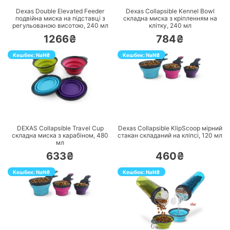
Dexas Double Elevated Feeder
Dexas Collapsible Kennel Bowl
подвійна миска на підставці з
складна миска з кріпленням на
регульованою висотою, 240 мл
клітку, 240 мл
1266₴
784₴
Кешбек:
NaN
₴
Кешбек:
NaN
₴
ПЕРЕЙТИ
ПЕРЕЙТИ
DEXAS Collapsible Travel Cup
Dexas Collapsible KlipScoop мірний
складна миска з карабіном, 480
стакан складаний на кліпсі, 120 мл
мл
633₴
460₴
Кешбек:
NaN
₴
Кешбек:
NaN
₴
ПЕРЕЙТИ
ПЕРЕЙТИ