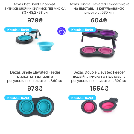
Dexas Pet Bowl Grippmat –
Dexas Single Elevated Feeder vиска
антиковзаючий килимок під миску,
на підставці з регульованою
33×48,2×58 см
висотою, 960 мл
979₴
604₴
Кешбек:
NaN
₴
Кешбек:
NaN
₴
ПЕРЕЙТИ
ПЕРЕЙТИ
Dexas Single Elevated Feeder
Dexas Double Elevated Feeder
миска на підставці з
подвійна миска на підставці з
регульованою висотою, 360 мл
регульованою висотою, 600 мл
978₴
1554₴
Кешбек:
NaN
₴
Кешбек:
NaN
₴
ПЕРЕЙТИ
ПЕРЕЙТИ