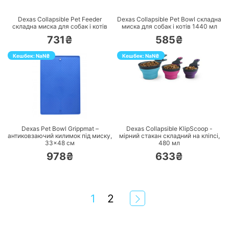
Dexas Collapsible Pet Feeder
Dexas Collapsible Pet Bowl складна
складна миска для собак і котів
миска для собак і котів 1440 мл
731₴
585₴
Кешбек:
NaN
₴
Кешбек:
NaN
₴
ПЕРЕЙТИ
ПЕРЕЙТИ
Dexas Pet Bowl Grippmat –
Dexas Collapsible KlipScoop -
антиковзаючий килимок під миску,
мірний стакан складний на кліпсі,
33×48 cм
480 мл
978₴
633₴
1
2