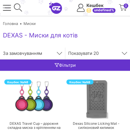
Кешбек
0
undefined%
Головна
Миски
DEXAS - Миски для котів
За замовчуванням
Показувати
20
Фільтри
Кешбек:
NaN
₴
Кешбек:
NaN
₴
ПЕРЕЙТИ
ПЕРЕЙТИ
DEXAS Travel Cup – дорожня
Dexas Silicone Licking Mat -
складна миска з кріпленням на
силіконовий килимок