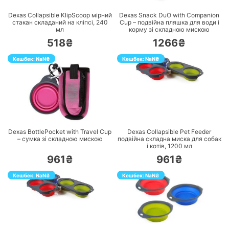
Dexas Collapsible KlipScoop мірний
Dexas Snack DuO with Companion
стакан складаний на кліпсі, 240
Cup – подвійна пляшка для води і
мл
корму зі складною мискою
518₴
1266₴
Кешбек:
NaN
₴
Кешбек:
NaN
₴
ПЕРЕЙТИ
ПЕРЕЙТИ
Dexas BottlePocket with Travel Cup
Dexas Collapsible Pet Feeder
– сумка зі складною мискою
подвійна складна миска для собак
і котів, 1200 мл
961₴
961₴
Кешбек:
NaN
₴
Кешбек:
NaN
₴
ПЕРЕЙТИ
ПЕРЕЙТИ