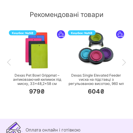
Рекомендовані товари
Кешбек:
NaN
₴
Кешбек:
NaN
₴
ПЕРЕЙТИ
ПЕРЕЙТИ
з
Dexas Pet Bowl Grippmat –
Dexas Single Elevated Feeder
антиковзаючий килимок під
vиска на підставці з
миску, 33×48,2×58 см
регульованою висотою, 960 мл
979₴
604₴
Оплата онлайн і готівкою